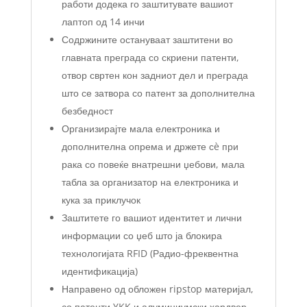
работи додека го заштитувате вашиот
лаптоп од 14 инчи
Содржините остануваат заштитени во
главната преграда со скриени патенти,
отвор свртен кон задниот дел и преграда
што се затвора со патент за дополнителна
безбедност
Организирајте мала електроника и
дополнителна опрема и држете сè при
рака со повеќе внатрешни џебови, мала
табла за организатор на електроника и
кука за приклучок
Заштитете го вашиот идентитет и лични
информации со џеб што ја блокира
технологијата RFID (Радио-фреквентна
идентификација)
Направено од обложен ripstop материјал,
со патенти YKK и алуминиумски хардвер