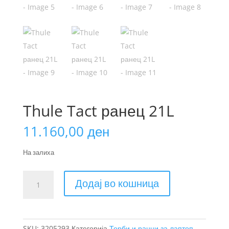
Thule Tact ранец 21L
11.160,00
ден
На залиха
Thule
Додај во кошница
Tact
ранец
21L
количина
SKU:
3205293
Категорија
Торби и ранци за лаптоп