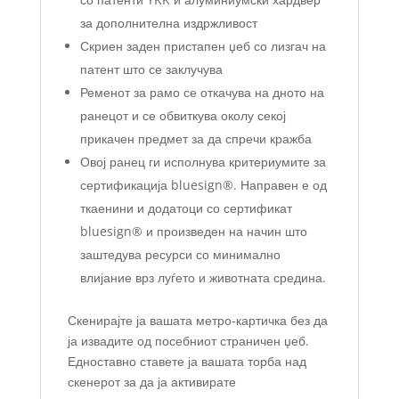
за дополнителна издржливост
Скриен заден пристапен џеб со лизгач на
патент што се заклучува
Ременот за рамо се откачува на дното на
ранецот и се обвиткува околу секој
прикачен предмет за да спречи кражба
Овој ранец ги исполнува критериумите за
сертификација bluesign®. Направен е од
ткаенини и додатоци со сертификат
bluesign® и произведен на начин што
заштедува ресурси со минимално
влијание врз луѓето и животната средина.
Скенирајте ја вашата метро-картичка без да
ја извадите од посебниот страничен џеб.
Едноставно ставете ја вашата торба над
скенерот за да ја активирате