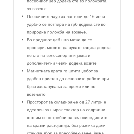
посебниот џеб додека сте во положбата
за возење
Пловечкиот чаур за лаптопи до 16 инчи
удобно се потпира на грб додека сте во
природна положба на возење.
Во предниот џеб што може да се
прошири, можете да чувате кацига додека
не сте на велосипед или јакна и
дополнителни чевли додека возите
Магнетната врата го штити џебот за
удобен пристап до основните работи при
брзи застанувања за време или по
возењето
Просторот за складирање од 27 литри е
идеален за широк спектар на содржини
што им се потребни на велосипедистите
на кратки растојанија, без разлика дали
станува збор за пресоблекување, јакна,