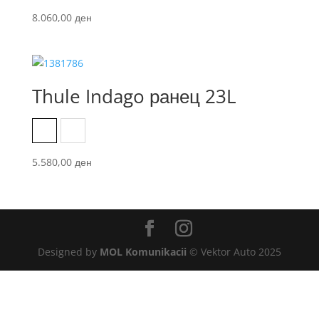
8.060,00
ден
Thule Indago ранец 23L
Dense Teal
New Maroon
5.580,00
ден
Designed by
MOL Komunikacii
© Vektor Auto 2025