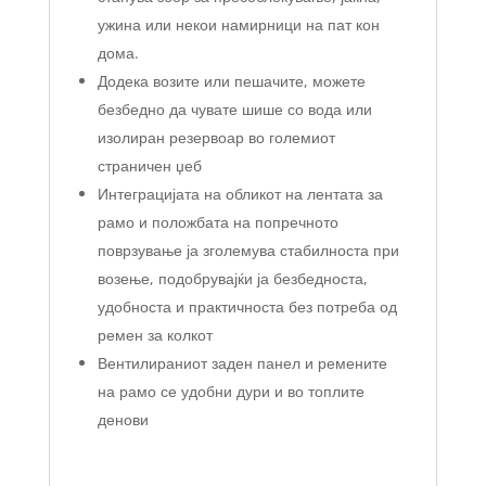
ужина или некои намирници на пат кон
дома.
Додека возите или пешачите, можете
безбедно да чувате шише со вода или
изолиран резервоар во големиот
страничен џеб
Интеграцијата на обликот на лентата за
рамо и положбата на попречното
поврзување ја зголемува стабилноста при
возење, подобрувајќи ја безбедноста,
удобноста и практичноста без потреба од
ремен за колкот
Вентилираниот заден панел и ремените
на рамо се удобни дури и во топлите
денови