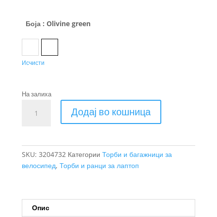
Боја
: Olivine green
Black
Olivine green
Исчисти
На залиха
Thule
Додај во кошница
Paramount
ранец
27L
количина
SKU:
3204732
Категории
Торби и багажници за
велосипед
,
Торби и ранци за лаптоп
Опис