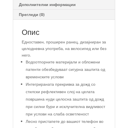
Дополнителни информации
Прегледи (0)
Опис
Едноставен, проширен ранец, дизајниран за
целодневна употреба, на велосипед или без
него.
Водоотпорните материјали и обложени
патенти обезбедуваат сигурна заштита од
временските услови
Интегрираната прекривка за дожд со
стилски рефлективен слој на целата
површина нуди целосна заштита од дожд
при силни бури и исклучителна видливост
при услови на слаба осветленост
Лесно пристапете до вашиот телефон во