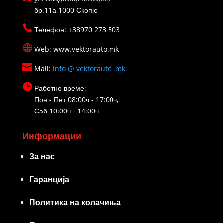
бр.11а,1000 Скопје

Телефон: +38970 273 503

Web: www.vektorauto.mk

Mail:
info @ vektorauto .mk

Работно време:
Пон - Пет 08:00ч - 17:00ч,
Саб 10:00ч - 14:00ч
Информации
За нас
Гаранција
Политика на колачиња