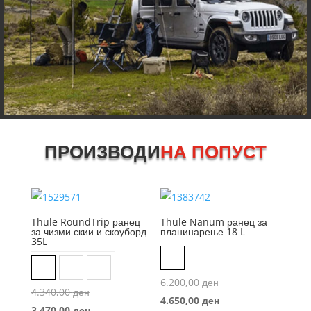
ПРОИЗВОДИ
НА ПОПУСТ
Thule RoundTrip ранец
Thule Nanum ранец за
за чизми скии и скоуборд
планинарење 18 L
35L
Black
Black
Dark Khaki
Medium blue
Original
6.200,00
ден
Original
4.340,00
ден
price
Current
4.650,00
ден
price
Current
3.470,00
ден