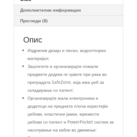
Дополнителни информации
Прегледи (0)
Опис
Издржлив дизајн и лесен, водоотпорен
материјал;
Заштитете и организирајте помали
предмети додека ги чувате при рака во
преградата SafeZone, која има џеб за
складирање со патент;
Организирајте мала електроника и
додатоци на предната плоча користејќи
џебови, еластични јамки, мрежести
џебови со патент и PowerPocket систем за
насочување на кабли во движење;