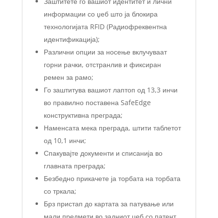
Заштитете го вашиот идентитет и лични
информации со џеб што ја блокира
технологијата RFID (Радиофреквентна
идентификација);
Различни опции за носење вклучуваат
горни рачки, отстранлив и фиксиран
ремен за рамо;
Го заштитува вашиот лаптоп од 13,3 инчи
во правилно поставена SafeEdge
конструктивна преграда;
Наменсата мека преграда, штити таблетот
од 10,1 инчи;
Спакувајте документи и списанија во
главната преграда;
Безбедно прикачете ја торбата на торбата
со тркала;
Брз пристап до картата за патување или
мали предмети во задниот џеб со патент.