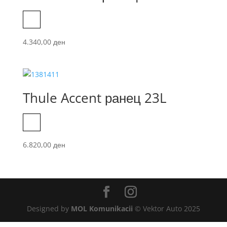
Black
4.340,00
ден
Thule Accent ранец 23L
Black
6.820,00
ден
Designed by
MOL Komunikacii
© Vektor Auto 2025