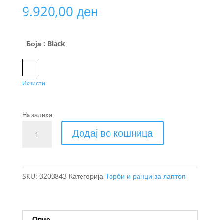
9.920,00
ден
Боја
: Black
Black
Исчисти
На залиха
Thule
Додај во кошница
Crossover
2
торба
за
SKU:
3203843
Категорија
Торби и ранци за лаптоп
лаптоп
13.3"
количина
Опис