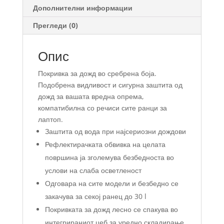
Дополнителни информации
Прегледи (0)
Опис
Покривка за дожд во сребрена боја.
Подобрена видливост и сигурна заштита од
дожд за вашата вредна опрема,
компатибилна со речиси сите ранци за
лаптоп.
Заштита од вода при најсериозни дождови
Рефлектирачката обвивка на целата
површина ја зголемува безбедноста во
услови на слаба осветленост
Одговара на сите модели и безбедно се
закачува за секој ранец до 30 l
Покривката за дожд лесно се спакува во
интегрираниот џеб за уредно складирање