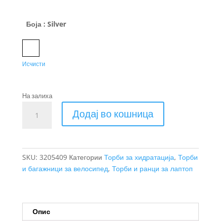
Боја
: Silver
Silver
Исчисти
На залиха
Thule
Додај во кошница
backpack
покривка
за
ранец
SKU:
3205409
Категории
Торби за хидратација
,
Торби
количина
и багажници за велосипед
,
Торби и ранци за лаптоп
Опис