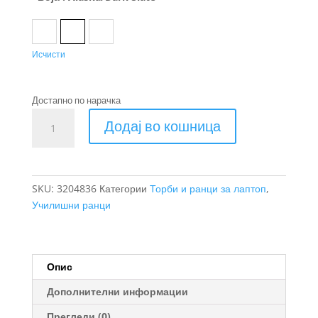
Agave Black
Alaska/Dark Slate
Black
Исчисти
Достапно по нарачка
Thule
Додај во кошница
Lithos
ранец
20L
количина
SKU:
3204836
Категории
Торби и ранци за лаптоп
,
Училишни ранци
Опис
Дополнителни информации
Прегледи (0)