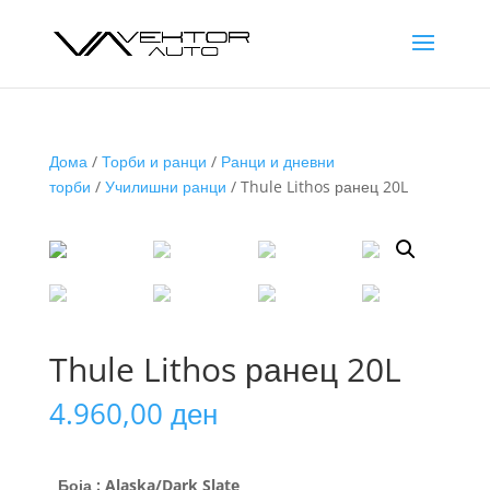
Дома
/
Торби и ранци
/
Ранци и дневни
торби
/
Училишни ранци
/ Thule Lithos ранец 20L
Thule Lithos ранец 20L
4.960,00
ден
Боја
: Alaska/Dark Slate