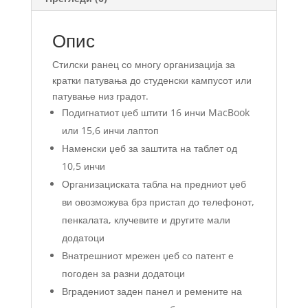
Опис
Стилски ранец со многу организација за
кратки патувања до студенски кампусот или
патување низ градот.
Подигнатиот џеб штити 16 инчи MacBook
или 15,6 инчи лаптоп
Наменски џеб за заштита на таблет од
10,5 инчи
Организациската табла на предниот џеб
ви овозможува брз пристап до телефонот,
пенкалата, клучевите и другите мали
додатоци
Внатрешниот мрежен џеб со патент е
погоден за разни додатоци
Вградениот заден панел и ремените на