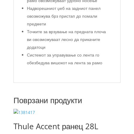
рамо овозможуваат удобно носење
Надворешниот џеб на задниот панел
овозможува брз пристап до помали
предмети
Точките за врзување на предната плоча
ви овозможуваат лесно да прикачите
додатоци
Системот за управување со лента го
обезбедува вишокот на лента за рамо
Поврзани продукти
Thule Accent ранец 28L