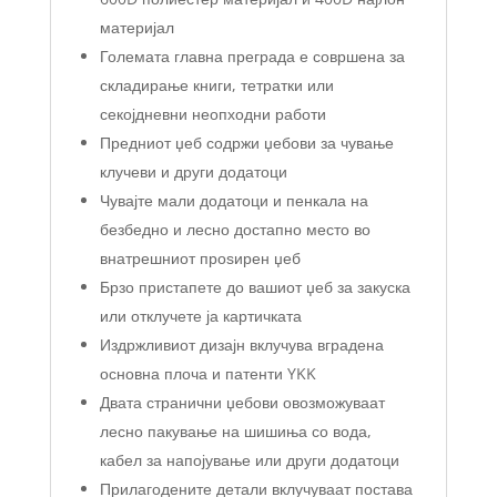
материјал
Големата главна преграда е совршена за
складирање книги, тетратки или
секојдневни неопходни работи
Предниот џеб содржи џебови за чување
клучеви и други додатоци
Чувајте мали додатоци и пенкала на
безбедно и лесно достапно место во
внатрешниот проѕирен џеб
Брзо пристапете до вашиот џеб за закуска
или отклучете ја картичката
Издржливиот дизајн вклучува вградена
основна плоча и патенти YKK
Двата странични џебови овозможуваат
лесно пакување на шишиња со вода,
кабел за напојување или други додатоци
Прилагодените детали вклучуваат постава