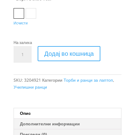
Dense Teal
New Maroon
Исчисти
На залиха
Thule
Додај во кошница
Indago
ранец
23L
количина
SKU:
3204921
Категории
Торби и ранци за лаптоп
,
Училишни ранци
Опис
Дополнителни информации
Прегледи (0)