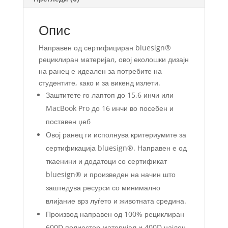
Опис
Направен од сертифициран bluesign®
рециклиран материјал, овој еколошки дизајн
на ранец е идеален за потребите на
студентите, како и за викенд излети.
Заштитете го лаптоп до 15,6 инчи или
MacBook Pro до 16 инчи во посебен и
поставен џеб
Овој ранец ги исполнува критериумите за
сертификација bluesign®. Направен е од
ткаенини и додатоци со сертификат
bluesign® и произведен на начин што
заштедува ресурси со минимално
влијание врз луѓето и животната средина.
Производ направен од 100% рециклиран
600D полиестер материјал и 400D најлон