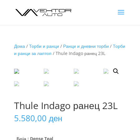
Дома
/
Торби и ранци
/
Ранци и дневни торби
/
Торби
и ранци за лаптоп
/ Thule Indago ранец 23L
Thule Indago ранец 23L
5.580,00
ден
Боја
: Dense Teal