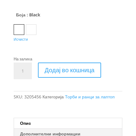
Боја
: Black
Black
Nuanced brown
Исчисти
На залиха
Thule
Додај во кошница
Lithos
заштитна
футрола
за
SKU:
3205456
Категорија
Торби и ранци за лаптоп
лаптоп
14''
количина
Опис
Дополнителни информации