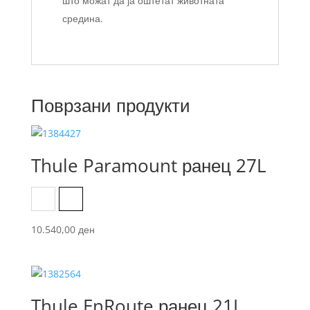
што можат да ја оштетат животната
средина.
Поврзани продукти
Thule Paramount ранец 27L
Black
Olivine green
10.540,00
ден
Thule EnRoute ранец 21L