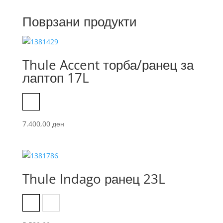
Поврзани продукти
Thule Accent торба/ранец за
лаптоп 17L
Black
7.400,00
ден
Thule Indago ранец 23L
Dense Teal
New Maroon