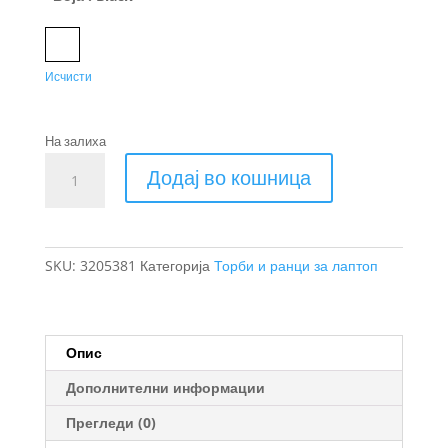
Black
Исчисти
На залиха
Thule
Додај во кошница
Accent
ранец
23L
количина
SKU:
3205381
Категорија
Торби и ранци за лаптоп
Опис
Дополнителни информации
Прегледи (0)