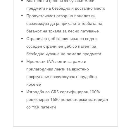
Внатрешни џебови за чување мали
предмети на безбедно и достапно место
Пропустливиот отвор на панелот ви
овозможува да ја прикачите торбата на
багажот на тркала за лесно патување
Страничен џеб за шишиња со вода и
соседен страничен џеб со патент за
безбедно чување на помали предмети
Мрежести EVA ленти за рамо и
прилагодливи ленти за вкрстено
поврзување овозможуваат поудобно
носење
Изградба во GRS сертифициран 100%
рециклиран 1680 полиестерски материјал
со YKK патенти