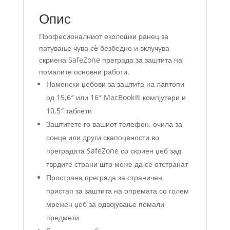
Опис
Професионалниот еколошки ранец за
патување чува сè безбедно и вклучува
скриена SafeZone преграда за заштита на
помалите основни работи.
Наменски џебови за заштита на лаптопи
од 15,6″ или 16″ MacBook® компјутери и
10,5″ таблети
Заштитете го вашиот телефон, очила за
сонце или други скапоцености во
преградата SafeZone со скриен џеб зад
тврдите страни што може да се отстранат
Пространа преграда за страничен
пристап за заштита на опремата со голем
мрежен џеб за одвојување помали
предмети