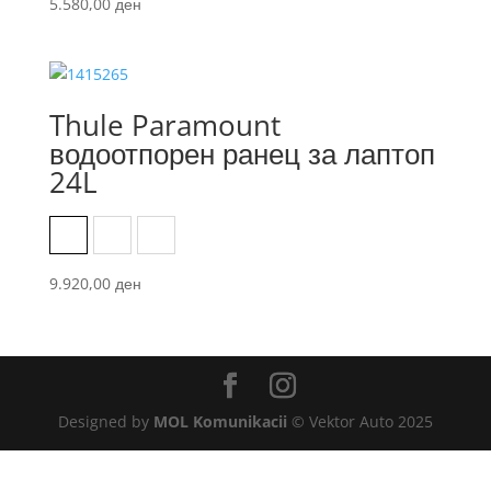
5.580,00
ден
Thule Paramount
водоотпорен ранец за лаптоп
24L
Black
Nutria
Soft Green
9.920,00
ден
Designed by
MOL Komunikacii
© Vektor Auto 2025