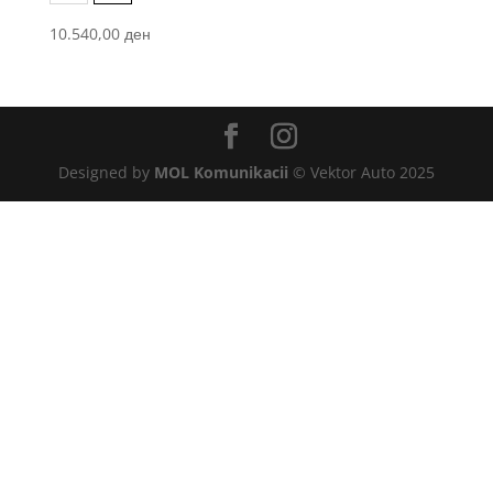
10.540,00
ден
Designed by
MOL Komunikacii
© Vektor Auto 2025