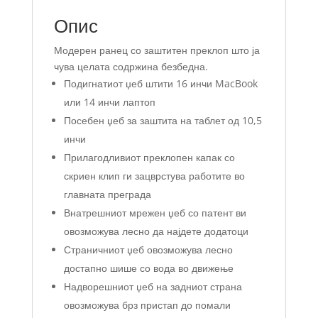
Опис
Модерен ранец со заштитен преклоп што ја
чува целата содржина безбедна.
Подигнатиот џеб штити 16 инчи MacBook
или 14 инчи лаптоп
Посебен џеб за заштита на таблет од 10,5
инчи
Прилагодливиот преклопен капак со
скриен клип ги зацврстува работите во
главната преграда
Внатрешниот мрежен џеб со патент ви
овозможува лесно да најдете додатоци
Страничниот џеб овозможува лесно
достапно шише со вода во движење
Надворешниот џеб на задниот страна
овозможува брз пристап до помали