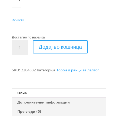
Black
Исчисти
Достапно по нарачка
Thule
Додај во кошница
Lithos
ранец
16L
количина
SKU:
3204832
Категорија
Торби и ранци за лаптоп
Опис
Дополнителни информации
Прегледи (0)