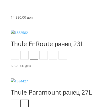
Black
14.880,00
ден
Thule EnRoute ранец 23L
Black
Green
Mallard Green
Natural Orange
Pelican/Vetiver
Pound/Dark State
6.820,00
ден
Thule Paramount ранец 27L
Black
Olivine green