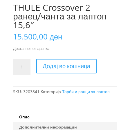
THULE Crossover 2
ранец/чанта за лаптоп
15,6″
15.500,00
ден
Достапно по нарачка
THULE
Додај во кошница
Crossover
2
ранец/
чанта
SKU:
3203841
Категорија
Торби и ранци за лаптоп
за
лаптоп
15,6"
количина
Опис
Дополнителни информации