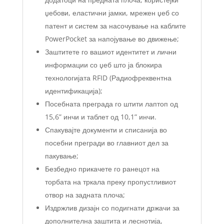
џебови, еластични јамки, мрежен џеб со
патент и систем за насочување на каблите
PowerPocket за напојување во движење;
Заштитете го вашиот идентитет и лични
информации со џеб што ја блокира
технологијата RFID (Радиофреквентна
идентификација);
Посебната преграда го штити лаптоп од
15,6” инчи и таблет од 10,1” инчи.
Спакувајте документи и списанија во
посебни прегради во главниот дел за
пакување;
Безбедно прикачете го ранецот на
торбата на тркала преку пропустливиот
отвор на задната плоча;
Издржлив дизајн со подигнати држачи за
дополнителна заштита и леснотија,