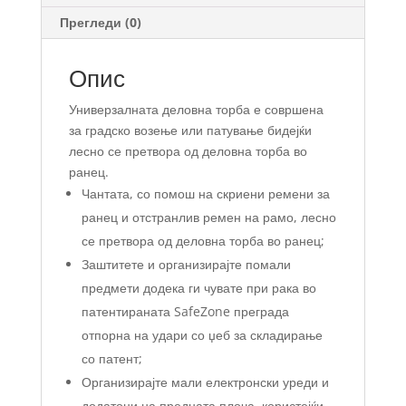
Прегледи (0)
Опис
Универзалната деловна торба е совршена
за градско возење или патување бидејќи
лесно се претвора од деловна торба во
ранец.
Чантата, со помош на скриени ремени за
ранец и отстранлив ремен на рамо, лесно
се претвора од деловна торба во ранец;
Заштитете и организирајте помали
предмети додека ги чувате при рака во
патентираната SafeZone преграда
отпорна на удари со џеб за складирање
со патент;
Организирајте мали електронски уреди и
додатоци на предната плоча, користејќи