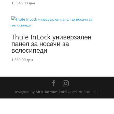
10.540,00
ден
Thule InLock универзален
панел за носачи за
велосипеди
1.860,00
ден
Designed by
MOL Komunikacii
© Vektor Auto 2025