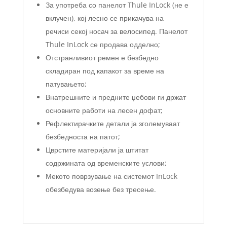
За употреба со панелот Thule InLock (не е
вклучен), кој лесно се прикачува на
речиси секој носач за велосипед. Панелот
Thule InLock се продава одделно;
Отстранливиот ремен е безбедно
складиран под капакот за време на
патувањето;
Внатрешните и предните џебови ги држат
основните работи на лесен дофат;
Рефлектирачките детали ја зголемуваат
безбедноста на патот;
Цврстите материјали ја штитат
содржината од временските услови;
Мекото поврзување на системот InLock
обезбедува возење без тресење.