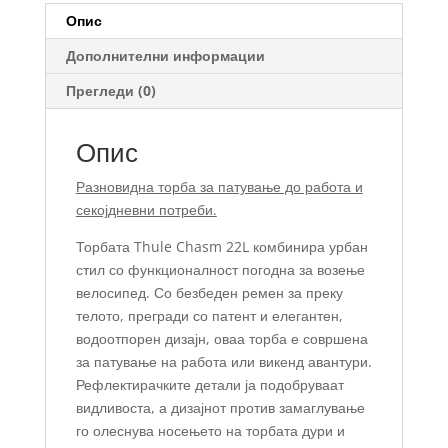
Опис
Дополнителни информации
Прегледи (0)
Опис
Разновидна торб
а
за патување до работа и
секојдневни потреби.
Торбата Thule Chasm 22L комбинира урбан
стил со функционалност погодна за возење
велосипед. Со безбеден ремен за преку
телото, прегради со патент и елегантен,
водоотпорен дизајн, оваа торба е совршена
за патување на работа или викенд авантури.
Рефлектирачките детали ја подобруваат
видливоста, а дизајнот против замаглување
го олеснува носењето на торбата дури и