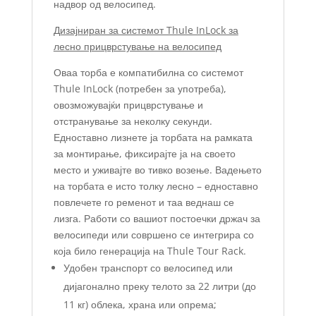
надвор од велосипед.
Дизајниран за системот Thule InLock за
лесно прицврстување на велосипед
Оваа торба е компатибилна со системот
Thule InLock (потребен за употреба),
овозможувајќи прицврстување и
отстранување за неколку секунди.
Едноставно лизнете ја торбата на рамката
за монтирање, фиксирајте ја на своето
место и уживајте во тивко возење. Вадењето
на торбата е исто толку лесно – едноставно
повлечете го ременот и таа веднаш се
лизга. Работи со вашиот постоечки држач за
велосипеди или совршено се интегрира со
која било генерација на Thule Tour Rack.
Удобен транспорт со велосипед или
дијагонално преку телото за 22 литри (до
11 кг) облека, храна или опрема;