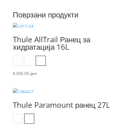
Поврзани продукти
Thule AllTrail Ранец за
хидратација 16L
Black
Faded Khaki
Pont
8.000,00
ден
Thule Paramount ранец 27L
Black
Olivine green