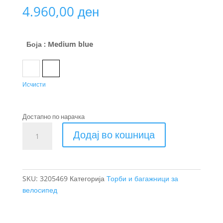
4.960,00
ден
Боја
: Medium blue
Black
Medium blue
Исчисти
Достапно по нарачка
Thule
Додај во кошница
Chasm
торба
за
велосипед
SKU:
3205469
Категорија
Торби и багажници за
22L
велосипед
количина