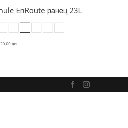
hule EnRoute ранец 23L
Black
Green
Mallard Green
Natural Orange
Pelican/Vetiver
Pound/Dark State
820,00
ден