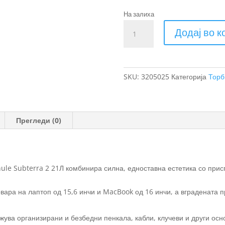
На залиха
Thule
Додај во 
Subterra
2
ранец
21L
SKU:
3205025
Категорија
Торб
количина
Прегледи (0)
ule Subterra 2 21Л комбинира силна, едноставна естетика со при
овара на лаптоп од 15,6 инчи и MacBook од 16 инчи, а вградената п
ува организирани и безбедни пенкала, кабли, клучеви и други осн