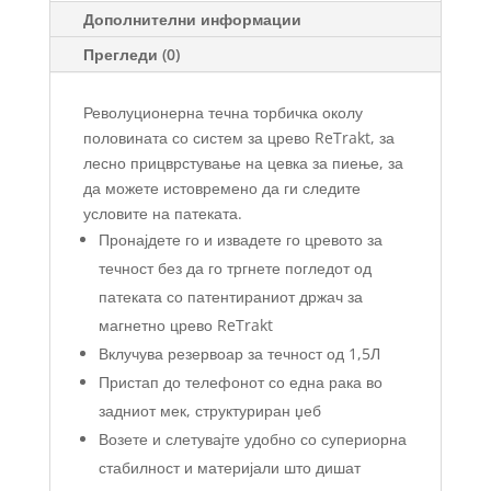
Дополнителни информации
Прегледи (0)
Револуционерна течна торбичка околу
половината со систем за црево ReTrakt, за
лесно прицврстување на цевка за пиење, за
да можете истовремено да ги следите
условите на патеката.
Пронајдете го и извадете го цревото за
течност без да го тргнете погледот од
патеката со патентираниот држач за
магнетно црево ReTrakt
Вклучува резервоар за течност од 1,5Л
Пристап до телефонот со една рака во
задниот мек, структуриран џеб
Возете и слетувајте удобно со супериорна
стабилност и материјали што дишат