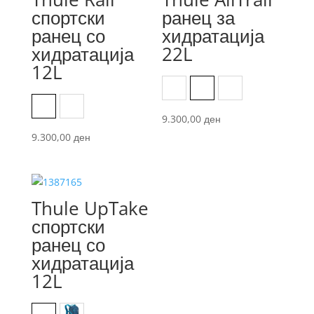
спортски
ранец за
ранец со
хидратација
хидратација
22L
12L
Black
Faded Khaki
Pont
Covert
Obsidian
9.300,00
ден
9.300,00
ден
Thule UpTake
спортски
ранец со
хидратација
12L