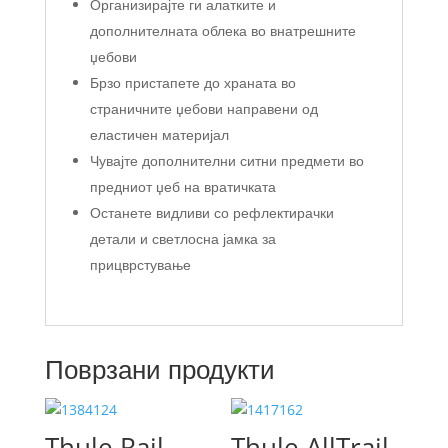
Организирајте ги алатките и
дополнителната облека во внатрешните
џебови
Брзо пристапете до храната во
страничните џебови направени од
еластичен материјал
Чувајте дополнителни ситни предмети во
предниот џеб на вратичката
Останете видливи со рефлектирачки
детали и светлосна јамка за
прицврстување
Поврзани продукти
Thule Rail
Thule AllTrail