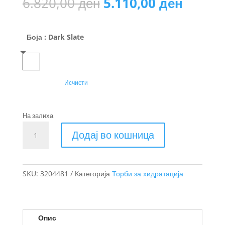
Original
Curren
6.820,00
ден
5.110,00
ден
price
price
was:
is:
6.820,00 ден.
5.110,
Боја
: Dark Slate
Dark Slate
Исчисти
На залиха
Thule
Додај во кошница
Rail
спортска
торба
со
SKU:
3204481
Категорија
Торби за хидратација
хидратација
4L
количина
Опис