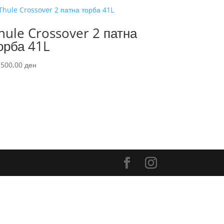
hule Crossover 2 патна
орба 41L
.500,00
ден