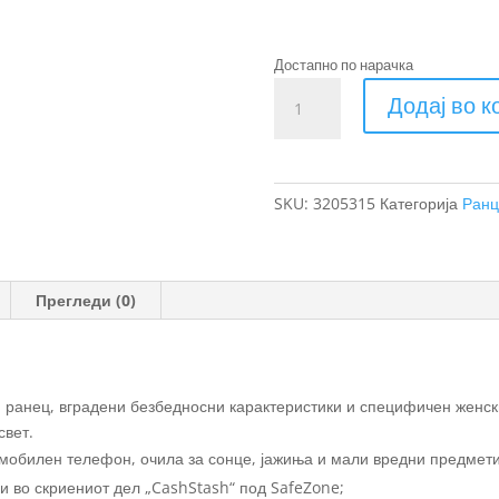
Достапно по нарачка
Thule
Додај во 
Landmark
женски
ранец
за
SKU:
3205315
Категорија
Ранц
патување
60L
количина
Прегледи (0)
н ранец, вградени безбедносни карактеристики и специфичен женск
свет.
т мобилен телефон, очила за сонце, јажиња и мали вредни предмети
и во скриениот дел „CashStash“ под SafeZone;