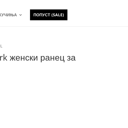
 КУЧИЊА
ПОПУСТ (SALE)
0L
k женски ранец за