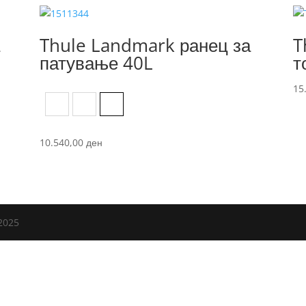
а
Thule Landmark ранец за
T
патување 40L
т
15
Dark Blue
Dark Khaki
Hazy Green
10.540,00
ден
2025