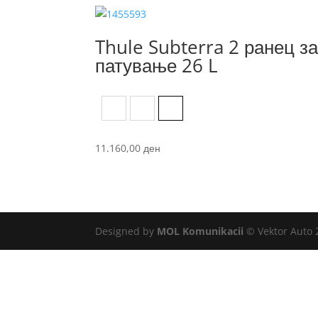
Thule Subterra 2 ранец з
патување 26 L
Black
Dark Slate
Vetiver Gray
11.160,00
ден
Designed by
MOL Komunikacii
© Vektor Auto 