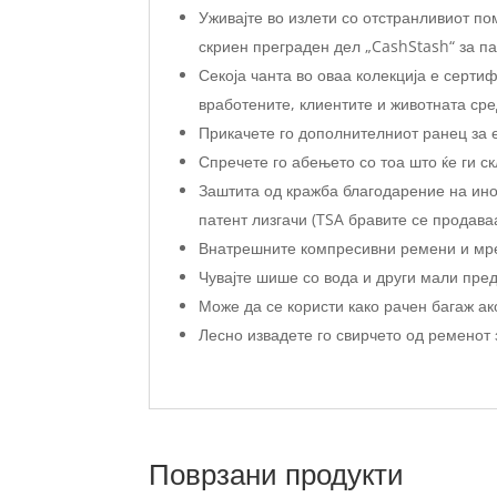
Уживајте во излети со отстранливиот п
скриен преграден дел „CashStash“ за п
Секоја чанта во оваа колекција е серти
вработените, клиентите и животната ср
Прикачете го дополнителниот ранец за 
Спречете го абењето со тоа што ќе ги с
Заштита од кражба благодарение на ино
патент лизгачи (TSA бравите се продава
Внатрешните компресивни ремени и мреж
Чувајте шише со вода и други мали пред
Може да се користи како рачен багаж ак
Лесно извадете го свирчето од ременот 
Поврзани продукти