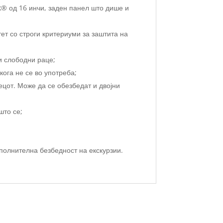
k® од 16 инчи, заден панел што дише и
ет со строги критериуми за заштита на
и слободни раце;
кога не се во употреба;
ецот. Може да се обезбедат и двојни
што се;
ополнителна безбедност на екскурзии.