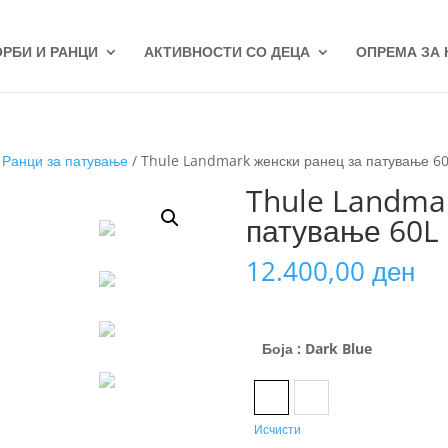
ОРБИ И РАНЦИ
АКТИВНОСТИ СО ДЕЦА
ОПРЕМА ЗА
/
Ранци за патување
/ Thule Landmark женски ранец за патување 6
Thule Landmar
патување 60L
12.400,00
ден
Боја
: Dark Blue
Dark Blue
Hazy Green
Исчисти