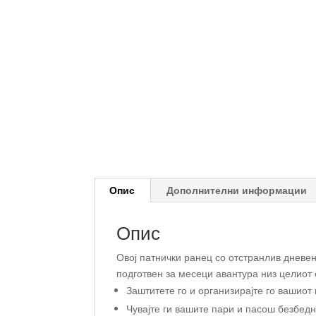
Опис
Дополнителни информации
Опис
Овој патнички ранец со отстранлив дневе
подготвен за месеци авантура низ целиот 
Заштитете го и организирајте го вашио
Чувајте ги вашите пари и пасош безбедн