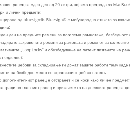
омошен ранец за еден ден од 20 литри, кој има преграда за MacBoo
ари и лични предмети;
фицирана од bluesign®. Bluesign® е меѓународна етикета за квалит
едина;
еден ден на предните ремени за поголема рамнотежа, безбедност 
кладирате закривените ремени за рамената и ременот за колковите 
вативните „LoopLocks“ и обезбедување на патент лизгачите на ран
ат одделно);
естите џебови за складирање ги држат вашите работи таму каде 
мети на безбедно место во страничниот џеб со патент;
о дополнителниот ранец е отстранет и се носи како личен предмет;
за гради на главниот ранец и прикачете го на дневниот ранец за д