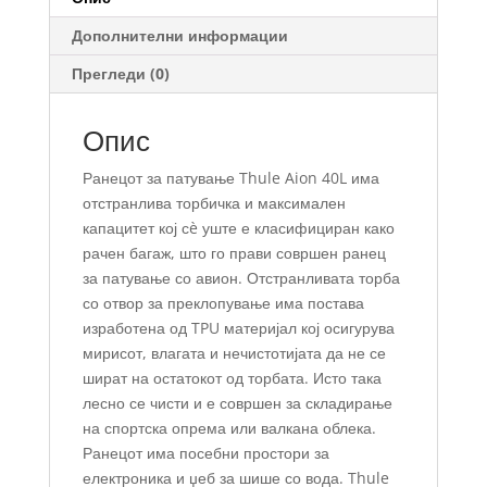
Дополнителни информации
Прегледи (0)
Опис
Ранецот за патување Thule Aion 40L има
отстранлива торбичка и максимален
капацитет кој сè уште е класифициран како
рачен багаж, што го прави совршен ранец
за патување со авион. Отстранливата торба
со отвор за преклопување има постава
изработена од TPU материјал кој осигурува
мирисот, влагата и нечистотијата да не се
шират на остатокот од торбата. Исто така
лесно се чисти и е совршен за складирање
на спортска опрема или валкана облека.
Ранецот има посебни простори за
електроника и џеб за шише со вода. Thule