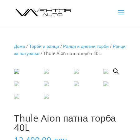
Дома
/
Торби и ранци
/
Ранци и дневни торби
/
Ранци
за патување
/ Thule Aion патна торба 40L
Thule Aion патна торба
40L
12.400,00
ден