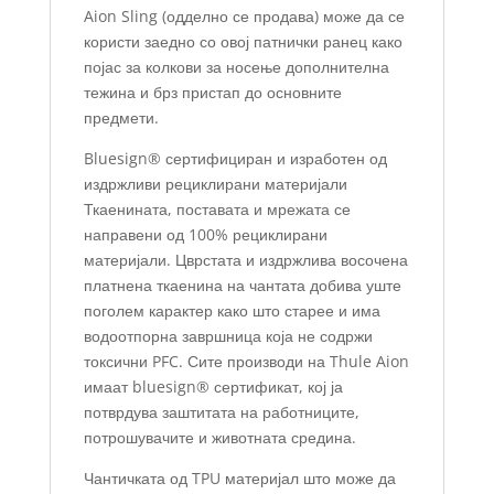
Aion Sling (одделно се продава) може да се
користи заедно со овој патнички ранец како
појас за колкови за носење дополнителна
тежина и брз пристап до основните
предмети.
Bluesign® сертифициран и изработен од
издржливи рециклирани материјали
Ткаенината, поставата и мрежата се
направени од 100% рециклирани
материјали. Цврстата и издржлива восочена
платнена ткаенина на чантата добива уште
поголем карактер како што старее и има
водоотпорна завршница која не содржи
токсични PFC. Сите производи на Thule Aion
имаат bluesign® сертификат, кој ја
потврдува заштитата на работниците,
потрошувачите и животната средина.
Чантичката од TPU материјал што може да