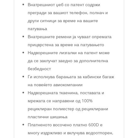
Внатрешниот џеб со патент содржи
прегради за вашиот телефон, полнач и
други ситници за време на вашите
патувања
Внатрешните ремени ја чуваат опремата
прицврстена за време на патувањето
Надворешните лизгалки на патент може
да се заклучат заедно за дополнителна
безбедност
Ги исполнува барањата за кабински багаж
на повеќето авиокомпании
Надворешната ткаенина, поставата и
мрежата се направени од 100%
рециклиран полиестер од рециклирани
пластични шишиња
Платненото восочено платно 600D е
многу издржливо и вклучува водоотпорен,