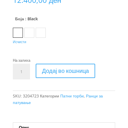
Боја
: Black
Black
Dark Slate
Nutria
Исчисти
На залиха
Thule
Додај во кошница
Aion
патна
торба
40L
SKU:
3204723
Категории
Патни торби
,
Ранци за
количина
патување
Опис