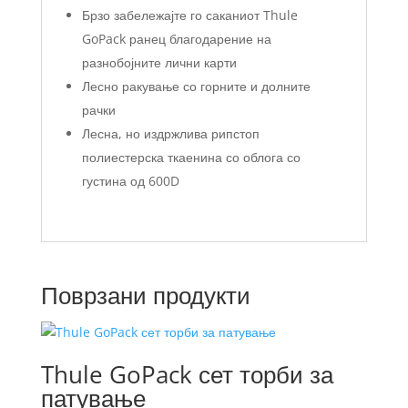
Брзо забележајте го саканиот Thule
GoPack ранец благодарение на
разнобојните лични карти
Лесно ракување со горните и долните
рачки
Лесна, но издржлива рипстоп
полиестерска ткаенина со облога со
густина од 600D
Поврзани продукти
Thule GoPack сет торби за
патување