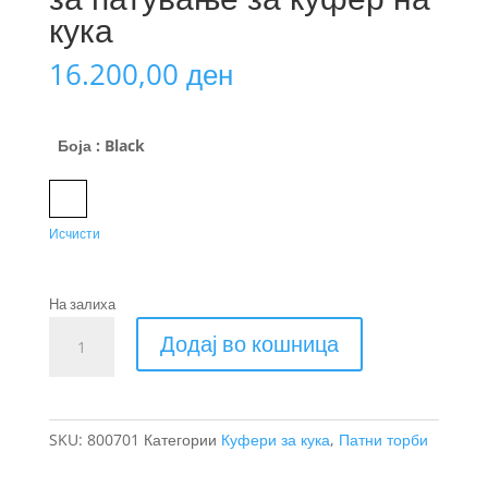
кука
16.200,00
ден
Боја
: Black
Black
Исчисти
На залиха
Thule
Додај во кошница
GoPack
сет
торби
за
SKU:
800701
Категории
Куфери за кука
,
Патни торби
патување
за