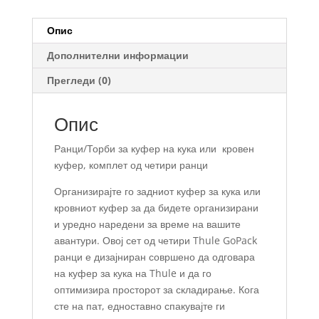
куфер
на
Опис
кука
Дополнителни информации
количина
Прегледи (0)
Опис
Ранци/Торби за куфер на кука или кровен
куфер, комплет од четири ранци
Организирајте го задниот куфер за кука или
кровниот куфер за да бидете организирани
и уредно наредени за време на вашите
авантури. Овој сет од четири Thule GoPack
ранци е дизајниран совршено да одговара
на куфер за кука на Thule и да го
оптимизира просторот за складирање. Кога
сте на пат, едноставно спакувајте ги