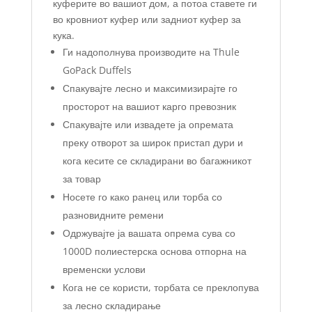
куферите во вашиот дом, а потоа ставете ги
во кровниот куфер или задниот куфер за
кука.
Ги надополнува производите на Thule
GoPack Duffels
Спакувајте лесно и максимизирајте го
просторот на вашиот карго превозник
Спакувајте или извадете ја опремата
преку отворот за широк пристап дури и
кога кесите се складирани во багажникот
за товар
Носете го како ранец или торба со
разновидните ремени
Одржувајте ја вашата опрема сува со
1000D полиестерска основа отпорна на
временски услови
Кога не се користи, торбата се преклопува
за лесно складирање