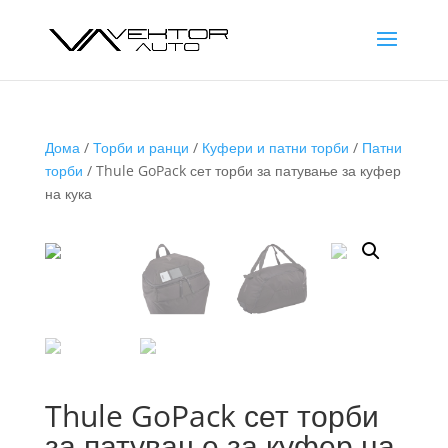
Дома
/
Торби и ранци
/
Куфери и патни торби
/
Патни
торби
/ Thule GoPack сет торби за патување за куфер
на кука
Thule GoPack сет торби
за патување за куфер на