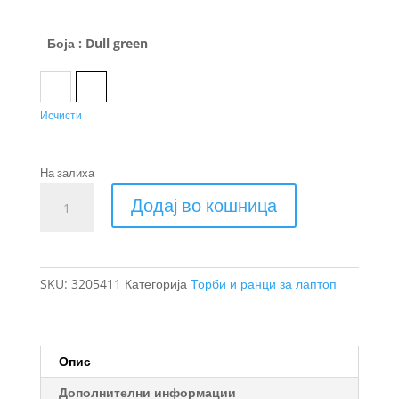
Боја
: Dull green
Black
Dull green
Исчисти
На залиха
Thule
Додај во кошница
Gauntlet
заштитна
футрола
за
SKU:
3205411
Категорија
Торби и ранци за лаптоп
лаптоп
14''
количина
Опис
Дополнителни информации