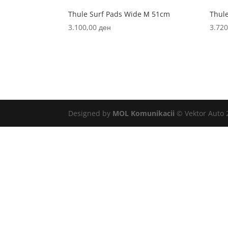
Thule Surf Pads Wide М 51cm
Thul
3.100,00
ден
3.72
Designed by
MOL Komunikacii
© Vektor Auto 