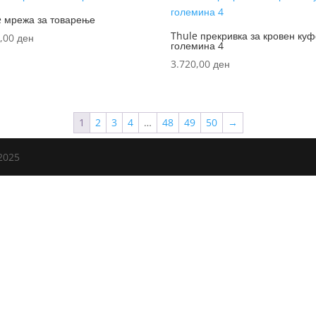
e мрежа за товарење
Thule прекривка за кровен ку
0,00
ден
големина 4
3.720,00
ден
1
2
3
4
…
48
49
50
→
2025