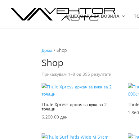
АКЦЕСОАРИ ЗА ВОЗИЛА
Т
Дома
/ Shop
Shop
Sorted
Прикажувам 1–8 од 395 резултати
by
latest
Thule Xpress држач за кука за 2
Thul
точаци
1.86
6.200,00
ден