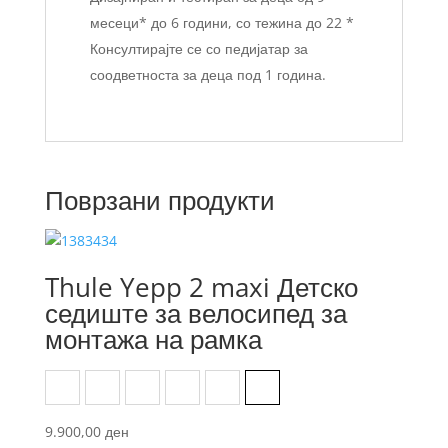
месеци* до 6 години, со тежина до 22 *
Консултирајте се со педијатар за
соодветноста за деца под 1 година.
Поврзани продукти
Thule Yepp 2 maxi Детско
седиште за велосипед за
монтажа на рамка
Aegean Blue
Agave
Alaska
Fennel Tan
Majolica Blue
Midnight Black
9.900,00
ден