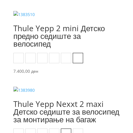
Thule Yepp 2 mini Детско
предно седиште за
велосипед
Aegean Blue
Agave
Alaska
Fennel Tan
Majolica Blue
Midnight Black
7.400,00
ден
Thule Yepp Nexxt 2 maxi
Детско седиште за велосипед
за монтирање на багаж