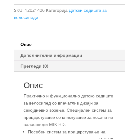
HD
SKU:
12021406
Категорија
Детски седишта за
Детско
велосипеди
седиште
за
велосипед
за
Опис
монтажа
Дополнителни информации
на
багажник
Прегледи (0)
количина
Опис
Практично и функционално детско седиште
за велосипед со впечатлив дизајн за
секојдневно возење. Специјален систем за
прицврстување со кликнување за носачи на
велосипеди MIK HD.
Посебен систем за прицврстување на