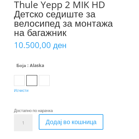
Thule Yepp 2 MIK HD
Детско седиште за
велосипед за монтажа
на багажник
10.500,00
ден
Боја
: Alaska
Agave
Alaska
Midnight Black
Исчисти
Достапно по нарачка
Thule
Додај во кошница
Yepp
2
MIK