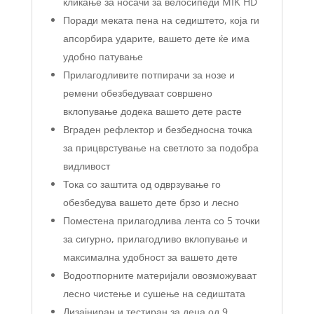
кликање за носачи за велосипеди MIK HD
Поради меката пена на седиштето, која ги
апсорбира ударите, вашето дете ќе има
удобно патување
Прилагодливите потпирачи за нозе и
ремени обезбедуваат совршено
вклопување додека вашето дете расте
Вграден рефлектор и безбедносна точка
за прицврстување на светлото за подобра
видливост
Тока со заштита од одврзување го
обезбедува вашето дете брзо и лесно
Поместена прилагодлива лента со 5 точки
за сигурно, прилагодливо вклопување и
максимална удобност за вашето дете
Водоотпорните материјали овозможуваат
лесно чистење и сушење на седиштата
Дизајниран и тестиран за деца од 9