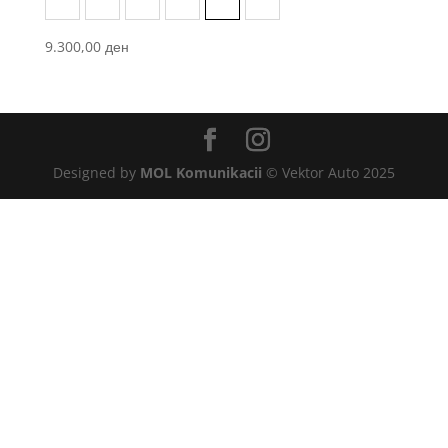
Aquamarines
Chocolate Brown
Midnight Black
Mint Green
Monument
Snow White
9.300,00
ден
Designed by
MOL Komunikacii
© Vektor Auto 2025