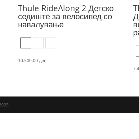
Thule RideAlong 2 Детско
T
а
седиште за велосипед со
Д
навалување
в
р
Dark Gray
Light Gray
Zen Lime
10.500,00
ден
7.
2025