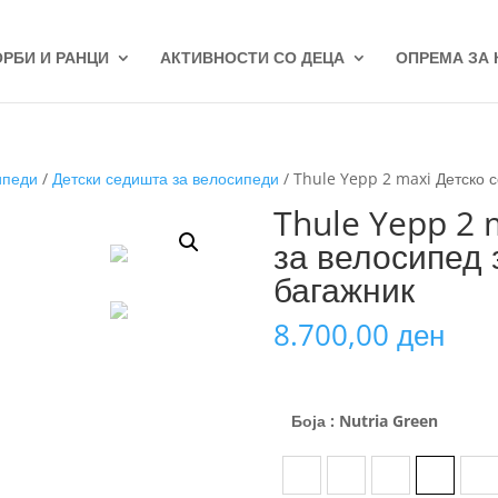
ОРБИ И РАНЦИ
АКТИВНОСТИ СО ДЕЦА
ОПРЕМА ЗА
ипеди
/
Детски седишта за велосипеди
/ Thule Yepp 2 maxi Детско 
Thule Yepp 2 
за велосипед 
багажник
8.700,00
ден
Боја
: Nutria Green
Majolica Blue
Medium blue
Midnight Blac
Nutria 
So