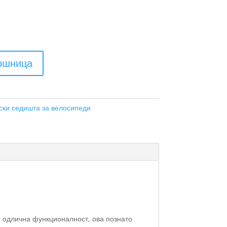
кошница
ски седишта за велосипеди
о одлична функционалност, ова познато