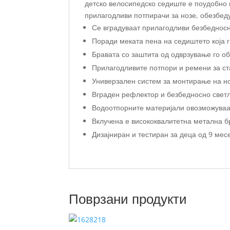
детско велосипедско седиште е поудобно 
прилагодливи потпирачи за нозе, обезбед
Се вградуваат прилагодливи безбедносн
Поради меката пена на седиштето која 
Бравата со заштита од одврзување го о
Прилагодливите потпори и ремени за с
Универзален систем за монтирање на но
Вграден рефлектор и безбедносно светл
Водоотпорните материјали овозможуваа
Вклучена е висококвалитетна метална б
Дизајниран и тестиран за деца од 9 месе
Поврзани продукти