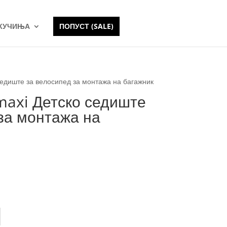
 КУЧИЊА
ПОПУСТ (SALE)
седиште за велосипед за монтажа на багажник
maxi Детско седиште
за монтажа на
k
Green
ft Sand