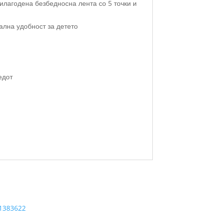
илагодена безбедносна лента со 5 точки и
ална удобност за детето
едот