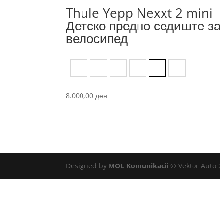
Thule Yepp Nexxt 2 mini
Детско предно седиште з
велосипед
Aquamarines
Burnished Yellow
Dark Slate
Deep Khaki
Midnight Black
Mint Green
8.000,00
ден
Designed by
MOL Komunikacii
© Vektor Auto 