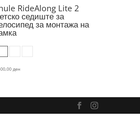
hule RideAlong Lite 2
етско седиште за
елосипед за монтажа на
амка
Dark Gray
Light Gray
Zen Lime
400,00
ден