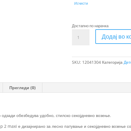
Исчисти
Достапно по нарачка
Thule
Додај во 
Yepp
2
maxi
Детско
SKU:
12041304
Категорија
Дет
седиште
за
велосипед
за
Прегледи (0)
монтажа
на
багажник
количина
 одзади обезбедува удобно, стилско секојдневно возење.
p 2 maxi е дизајнирано за лесно патување и секојдневно возење с