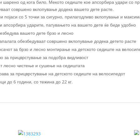
и шарено од кога било. Мекото седиште кое апсорбира удари со пр
уваат совршено вклопување додека вашето дете расте.
и појаси со 5 точки за сигурно, прилагодливо вклопување и максим
ги апсорбира ударите, патувањето на вашето дете ќе биде удобно
безбедува вашето дете брзо и лесно
тапалата обезбедуваат совршено вклопување додека детето расте
сачот за брзо и лесно монтирање на детското седиште на велосип
о за прицврстување за подобра видливост
т лесно чистење и сушење на седиштата
рава за прицврстување на детското седиште на велосипедот
ци до 6 години, со тежина до 22 кг.