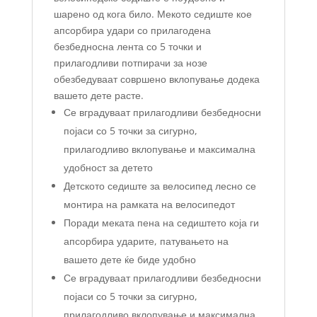
шарено од кога било. Мекото седиште кое
апсорбира удари со прилагодена
безбедносна лента со 5 точки и
прилагодливи потпирачи за нозе
обезбедуваат совршено вклопување додека
вашето дете расте.
Се вградуваат прилагодливи безбедносни
појаси со 5 точки за сигурно,
прилагодливо вклопување и максимална
удобност за детето
Детското седиште за велосипед лесно се
монтира на рамката на велосипедот
Поради меката пена на седиштето која ги
апсорбира ударите, патувањето на
вашето дете ќе биде удобно
Се вградуваат прилагодливи безбедносни
појаси со 5 точки за сигурно,
прилагодливо вклопување и максимална