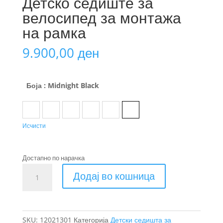
Детско седиште за
велосипед за монтажа
на рамка
9.900,00
ден
Боја
: Midnight Black
Aegean Blue
Agave
Alaska
Fennel Tan
Majolica Blue
Midnight Black
Исчисти
Достапно по нарачка
Thule
Додај во кошница
Yepp
2
maxi
Детско
SKU:
12021301
Категорија
Детски седишта за