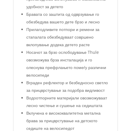
удобност за детето
Бравата со заштита од одврзување го
обезбедува вашето дете брзо и лесно
Прилагодливите потпори и ремени за
стапалата обезбедуваат совршено
вклопување додека детето расте
Носачот за брзо ослободување Thule
овозможува брза инсталација и го
олеснува префрлањето помеѓу различни
велосипеди
Вграден рефлектор и безбедносно светло
за прицврстување за подобра видливост
Водоотпорните материјали овозможуваат
лесно чистење и сушење на седиштата
Вклучена е висококвалитетна метална
брава за прицврстување на детското
седиште на велосипедот