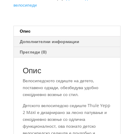
седиште
велосипеди
за
велосипед
за
монтажа
Опис
на
Дополнителни информации
рамка
количина
Прегледи (0)
Опис
Велосипедското седиште на детето,
поставено одзади, обезбедува удобно
секојдневно возење со стил.
Детското велосипедско седиште Thule Yepp
2 Maxi е дизајнирано за лесно патување и
секојдневно возење со одлична
функционалност, ова познато детско
велосипедско седиште е поудобно и