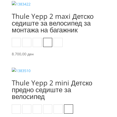
Thule Yepp 2 maxi Детско
седиште за велосипед за
монтажа на багажник
Majolica Blue
Medium blue
Midnight Black
Nutria Green
Soft Sand
8.700,00
ден
Thule Yepp 2 mini Детско
предно седиште за
велосипед
Aegean Blue
Agave
Alaska
Fennel Tan
Majolica Blue
Midnight Black