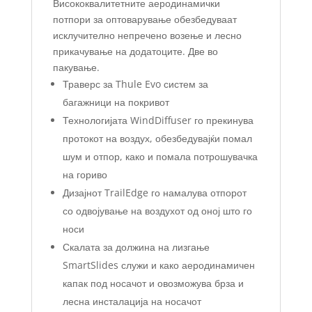
Висококвалитетните аеродинамички
потпори за оптоварување обезбедуваат
исклучително непречено возење и лесно
прикачување на додатоците. Две во
пакување.
Траверс за Thule Evo систем за
багажници на покривот
Технологијата WindDiffuser го прекинува
протокот на воздух, обезбедувајќи помал
шум и отпор, како и помала потрошувачка
на гориво
Дизајнот TrailEdge го намалува отпорот
со одвојување на воздухот од оној што го
носи
Скалата за должина на лизгање
SmartSlides служи и како аеродинамичен
капак под носачот и овозможува брза и
лесна инсталација на носачот