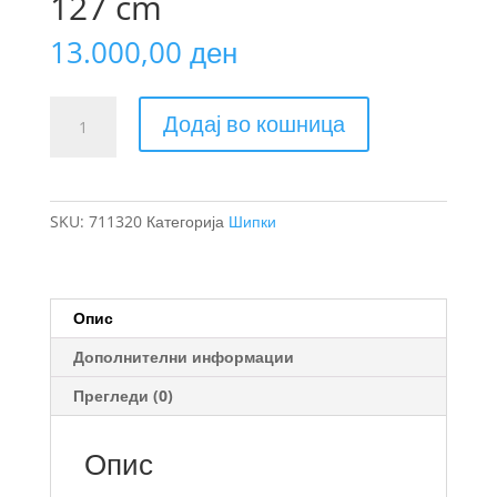
127 cm
13.000,00
ден
Thule
Додај во кошница
WingBar
Evo
шипка
за
SKU:
711320
Категорија
Шипки
багажник
на
покривот
127
Опис
cm
Дополнителни информации
количина
Прегледи (0)
Опис