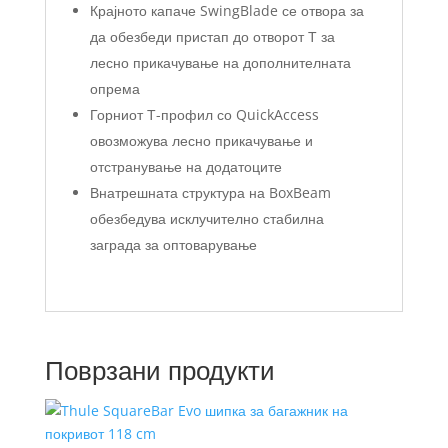
Крајното капаче SwingBlade се отвора за
да обезбеди пристап до отворот Т за
лесно прикачување на дополнителната
опрема
Горниот Т-профил со QuickAccess
овозможува лесно прикачување и
отстранување на додатоците
Внатрешната структура на BoxBeam
обезбедува исклучително стабилна
заграда за оптоварување
Поврзани продукти