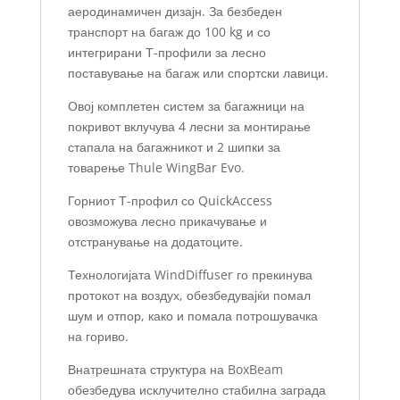
аеродинамичен дизајн. За безбеден
транспорт на багаж до 100 kg и со
интегрирани Т-профили за лесно
поставување на багаж или спортски лавици.
Овој комплетен систем за багажници на
покривот вклучува 4 лесни за монтирање
стапала на багажникот и 2 шипки за
товарење Thule WingBar Evo.
Горниот Т-профил со QuickAccess
овозможува лесно прикачување и
отстранување на додатоците.
Технологијата WindDiffuser го прекинува
протокот на воздух, обезбедувајќи помал
шум и отпор, како и помала потрошувачка
на гориво.
Внатрешната структура на BoxBeam
обезбедува исклучително стабилна заграда