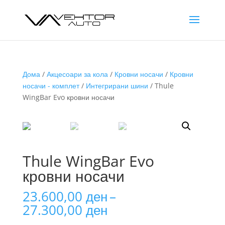
Дома
/
Акцесоари за кола
/
Кровни носачи
/
Кровни
носачи - комплет
/
Интегрирани шини
/ Thule
WingBar Evo кровни носачи
Thule WingBar Evo
кровни носачи
23.600,00
ден
–
Price
27.300,00
ден
range: