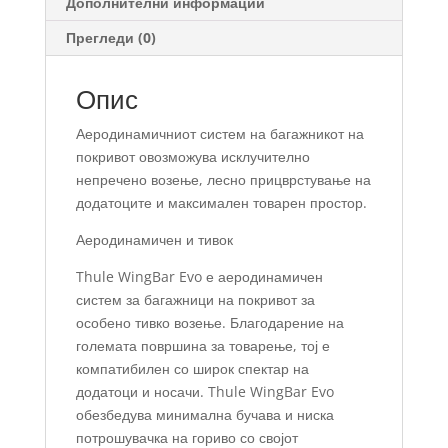
Дополнителни информации
Прегледи (0)
Опис
Аеродинамичниот систем на багажникот на
покривот овозможува исклучително
непречено возење, лесно прицврстување на
додатоците и максимален товарен простор.
Аеродинамичен и тивок
Thule WingBar Evo е аеродинамичен
систем за багажници на покривот за
особено тивко возење. Благодарение на
големата површина за товарење, тој е
компатибилен со широк спектар на
додатоци и носачи. Thule WingBar Evo
обезбедува минимална бучава и ниска
потрошувачка на гориво со својот