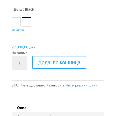
23.600,00 ден
through
Боја
: Black
27.300,00 ден
Aluminum
Black
Исчисти
27.300,00
ден
На залиха
Thule
Додај во кошница
WingBar
Evo
кровни
носачи
SKU:
Не е достапно
Категорија
Интегрирани шини
количина
Опис