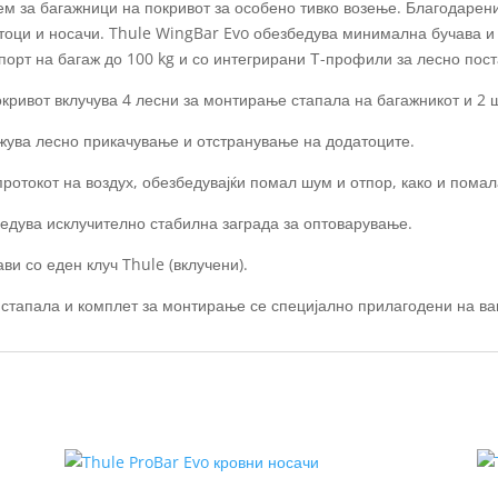
м за багажници на покривот за особено тивко возење. Благодарени
тоци и носачи. Thule WingBar Evo обезбедува минимална бучава и 
порт на багаж до 100 kg и со интегрирани Т-профили за лесно пост
окривот вклучува 4 лесни за монтирање стапала на багажникот и 2 
жува лесно прикачување и отстранување на додатоците.
протокот на воздух, обезбедувајќи помал шум и отпор, како и пома
едува исклучително стабилна заграда за оптоварување.
ви со еден клуч Thule (вклучени).
 стапала и комплет за монтирање се специјално прилагодени на ва