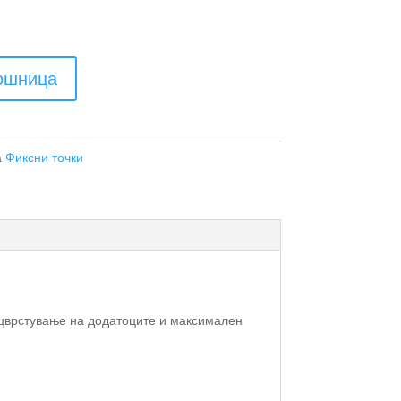
кошница
а
Фиксни точки
ицврстување на додатоците и максимален