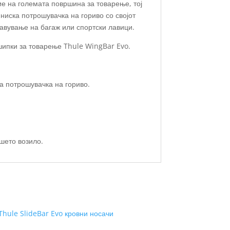
е на големата површина за товарење, тој
ниска потрошувачка на гориво со својот
авување на багаж или спортски лавици.
шипки за товарење Thule WingBar Evo.
ла потрошувачка на гориво.
шето возило.