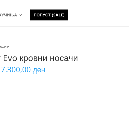
 КУЧИЊА
ПОПУСТ (SALE)
осачи
 Evo кровни носачи
Price
27.300,00
ден
range:
23.600,00 ден
through
27.300,00 ден