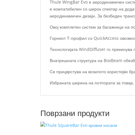
Thule WingBar Evo е аеродинамичен систе
е компатибилен со широк спектар на дода
аеродинамичен дизајн. За безбеден транс
Овој комплетен систем за багажници на п
Горниот Т-профил со QuickAccess овозмо
Технологијата WindDiffuser го прекинува 
Внатрешната структура на BoxBeam обезб
Се прицврстува на возилото користејќи бра
Избраната ширина на потпората за товар,
Поврзани продукти