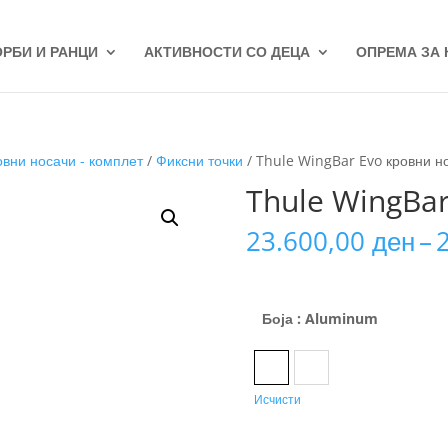
ОРБИ И РАНЦИ
АКТИВНОСТИ СО ДЕЦА
ОПРЕМА ЗА
овни носачи - комплет
/
Фиксни точки
/ Thule WingBar Evo кровни н
Thule WingBar
23.600,00
ден
–
Боја
: Aluminum
Aluminum
Black
Исчисти