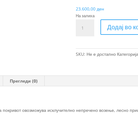
23.600,00
ден
На залиха
Thule
Додај во 
WingBar
Evo
кровни
носачи
SKU:
Не е достапно
Категориј
количина
Прегледи (0)
а покривот овозможува исклучително непречено возење, лесно пр