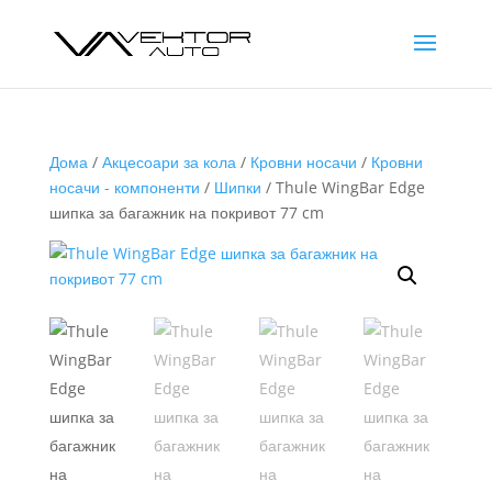
Дома
/
Акцесоари за кола
/
Кровни носачи
/
Кровни
носачи - компоненти
/
Шипки
/ Thule WingBar Edge
шипка за багажник на покривот 77 cm