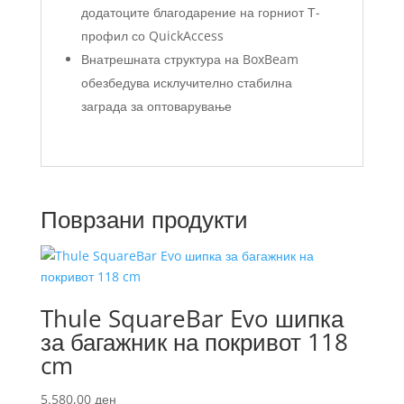
додатоците благодарение на горниот Т-
профил со QuickAccess
Внатрешната структура на BoxBeam
обезбедува исклучително стабилна
заграда за оптоварување
Поврзани продукти
Thule SquareBar Evo шипка
за багажник на покривот 118
cm
5.580,00
ден