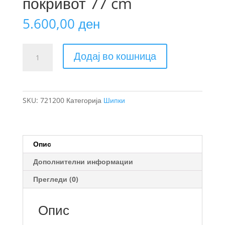
покривот 77 cm
5.600,00
ден
Thule
Додај во кошница
WingBar
Edge
шипка
за
SKU:
721200
Категорија
Шипки
багажник
на
покривот
77
Опис
cm
Дополнителни информации
количина
Прегледи (0)
Опис