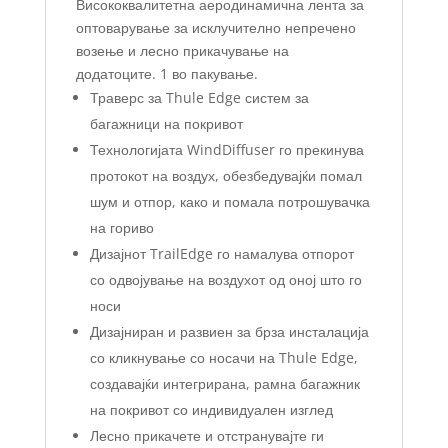
Висококвалитетна аеродинамична лента за
оптоварување за исклучително непречено
возење и лесно прикачување на
додатоците. 1 во пакување.
Траверс за Thule Edge систем за
багажници на покривот
Технологијата WindDiffuser го прекинува
протокот на воздух, обезбедувајќи помал
шум и отпор, како и помала потрошувачка
на гориво
Дизајнот TrailEdge го намалува отпорот
со одвојување на воздухот од оној што го
носи
Дизајниран и развиен за брза инсталација
со кликнување со носачи на Thule Edge,
создавајќи интегрирана, рамна багажник
на покривот со индивидуален изглед
Лесно прикачете и отстранувајте ги