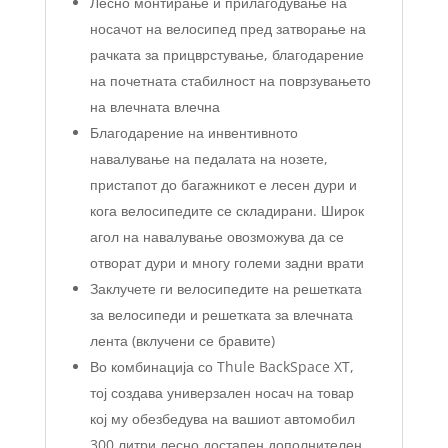
Лесно монтирање и прилагодување на
носачот на велосипед пред затворање на
рачката за прицврстување, благодарение
на почетната стабилност на поврзувањето
на влечната влечна
Благодарение на инвентивното
навалување на педалата на нозете,
пристапот до багажникот е лесен дури и
кога велосипедите се складирани. Широк
агол на навалување овозможува да се
отворат дури и многу големи задни врати
Заклучете ги велосипедите на решетката
за велосипеди и решетката за влечната
лента (вклучени се бравите)
Во комбинација со Thule BackSpace XT,
тој создава универзален носач на товар
кој му обезбедува на вашиот автомобил
300 литри лесно достапен дополнителен