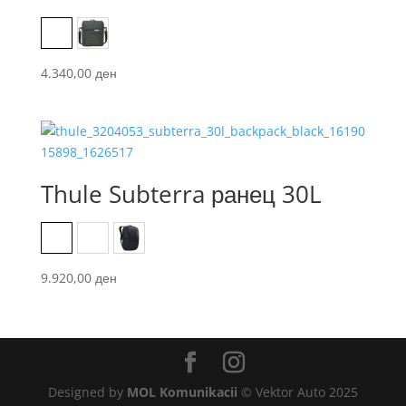
Black
Green
4.340,00
ден
Thule Subterra ранец 30L
Black
Dark forest green
Mineral blue
9.920,00
ден
Designed by
MOL Komunikacii
© Vektor Auto 2025