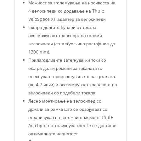
Можност за зголемување на носивоста на
4 велосипеди со додавање на Thule
VeloSpace XT адаптер за велосипеди
Екстра долгите бунари за тркала
овозможуваат транспорт на големи
велосипеди (со меѓуоскино растојание до
1300 mm).
Прилагодливите затегнувачки токи со
екстра долги ремени за тркалата го
олеснуваат прицврстувањето на тркалата
(до 4,7 инчи) и овозможуваат транспорт на
велосипеди со подебели тркала
Лесно монтирање на велосипед со
држачи за рамка што се одвојуваат со
ограничувач на вртежниот момент Thule
AcuTight што кликнува кога ќе се достигне
оптималната напнатост