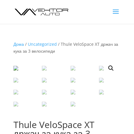
Дома
/
Uncategorized
/ Thule VeloSpace XT држач за
кука за 3 велосипеди
Thule VeloSpace XT
држач за кука за 3