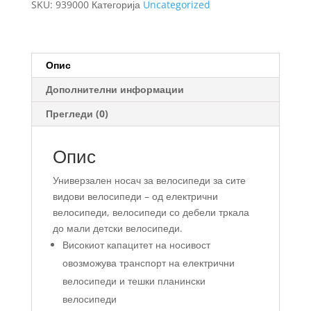
SKU:
939000
Категорија
Uncategorized
кука
за
3
велосипеди
Опис
количина
Дополнителни информации
Прегледи (0)
Опис
Универзален носач за велосипеди за сите
видови велосипеди – од електрични
велосипеди, велосипеди со дебели тркала
до мали детски велосипеди.
Високиот капацитет на носивост
овозможува транспорт на електрични
велосипеди и тешки планински
велосипеди