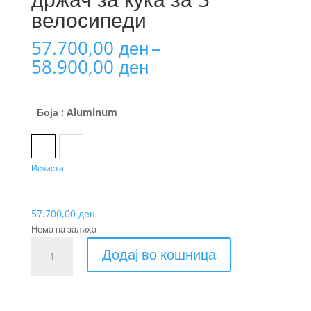
велосипеди
57.700,00
ден
–
Price
58.900,00
ден
range:
57.700,00 ден
through
Боја
: Aluminum
58.900,00 ден
Aluminum
Black
Исчисти
57.700,00
ден
Нема на залиха
Thule
Додај во кошница
VeloSpace
XT
држач
за