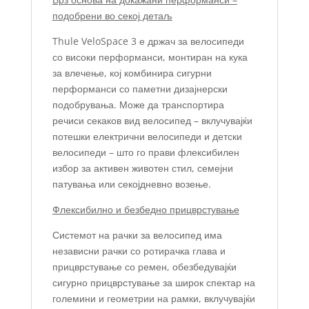
подобрени во секој детаљ
Thule VeloSpace 3 е држач за велосипеди
со високи перформанси, монтиран на кука
за влечење, кој комбинира сигурни
перформанси со паметни дизајнерски
подобрувања. Може да транспортира
речиси секаков вид велосипед – вклучувајќи
потешки електрични велосипеди и детски
велосипеди – што го прави флексибилен
избор за активен животен стил, семејни
патувања или секојдневно возење.
Флексибилно и безбедно прицврстување
Системот на рачки за велосипед има
независни рачки со ротирачка глава и
прицврстување со ремен, обезбедувајќи
сигурно прицврстување за широк спектар на
големини и геометрии на рамки, вклучувајќи