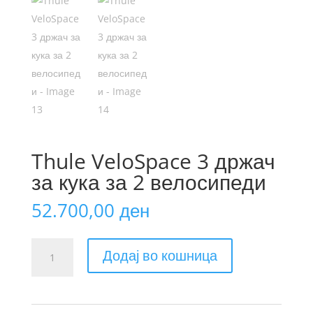
Thule VeloSpace 3 држач
за кука за 2 велосипеди
52.700,00
ден
Thule
Додај во кошница
VeloSpace
3
држач
за