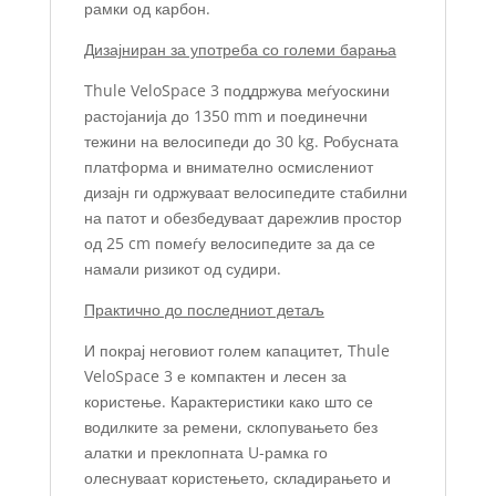
рамки од карбон.
Дизајниран за употреба со големи барања
Thule VeloSpace 3 поддржува меѓуоскини
растојанија до 1350 mm и поединечни
тежини на велосипеди до 30 kg. Робусната
платформа и внимателно осмислениот
дизајн ги одржуваат велосипедите стабилни
на патот и обезбедуваат дарежлив простор
од 25 cm помеѓу велосипедите за да се
намали ризикот од судири.
Практично до последниот детаљ
И покрај неговиот голем капацитет, Thule
VeloSpace 3 е компактен и лесен за
користење. Карактеристики како што се
водилките за ремени, склопувањето без
алатки и преклопната U-рамка го
олеснуваат користењето, складирањето и