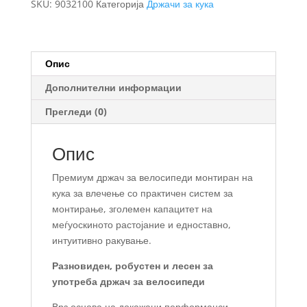
SKU:
9032100
Категорија
Држачи за кука
кука
за
2
велосипеди
Опис
количина
Дополнителни информации
Прегледи (0)
Опис
Премиум држач за велосипеди монтиран на
кука за влечење со практичен систем за
монтирање, зголемен капацитет на
меѓуоскиното растојание и едноставно,
интуитивно ракување.
Разновиден, робустен и лесен за
употреба држач за велосипеди
Врз основа на докажани перформанси –