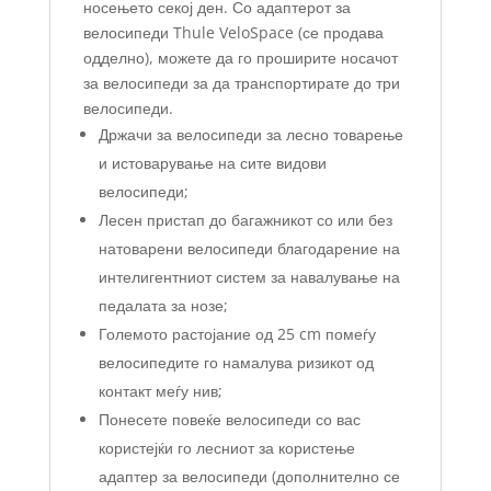
носењето секој ден. Со адаптерот за
велосипеди Thule VeloSpace (се продава
одделно), можете да го проширите носачот
за велосипеди за да транспортирате до три
велосипеди.
Држачи за велосипеди за лесно товарење
и истоварување на сите видови
велосипеди;
Лесен пристап до багажникот со или без
натоварени велосипеди благодарение на
интелигентниот систем за навалување на
педалата за нозе;
Големото растојание од 25 cm помеѓу
велосипедите го намалува ризикот од
контакт меѓу нив;
Понесете повеќе велосипеди со вас
користејќи го лесниот за користење
адаптер за велосипеди (дополнително се