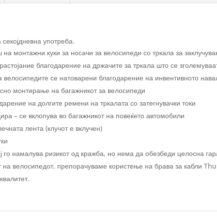
 секојдневна употреба.
на монтажни куки за носачи за велосипеди со тркала за заклучув
растојание благодарение на држачите за тркала што се зголемуваа
га велосипедите се натоварени благодарение на инвентивното нава
есно монтирање на багажникот за велосипеди
дарение на долгите ремени на тркалата со затегнувачки токи
ира – се вклопува во багажникот на повеќето автомобили
ечната лента (клучот е вклучен)
тки
 го намалува ризикот од кражба, но нема да обезбеди целосна гар
 на велосипедот, препорачуваме користење на брава за кабли Thul
 квалитет.