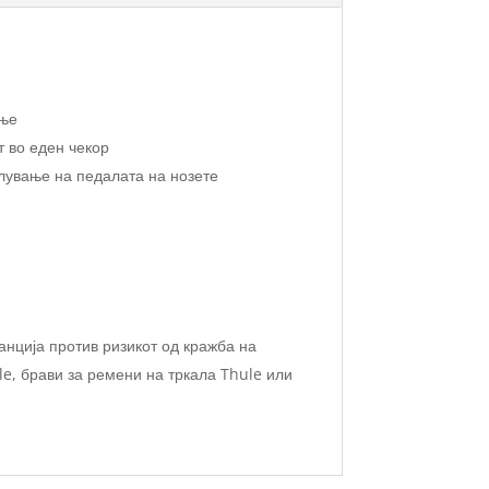
ање
т во еден чекор
лување на педалата на нозете
анција против ризикот од кражба на
e, брави за ремени на тркала Thule или