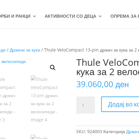
ОРБИ И РАНЦИ
АКТИВНОСТИ СО ДЕЦА
ОПРЕМА ЗА
еди
/
Држачи за кука
/ Thule VeloCompact 13-pin држач за кука за 2
Thule VeloCom
кука за 2 вел
39.060,00
ден
Thule
Додај во 
VeloCompact
13-
pin
држач
SKU:
924003
Категорија
Држач
за