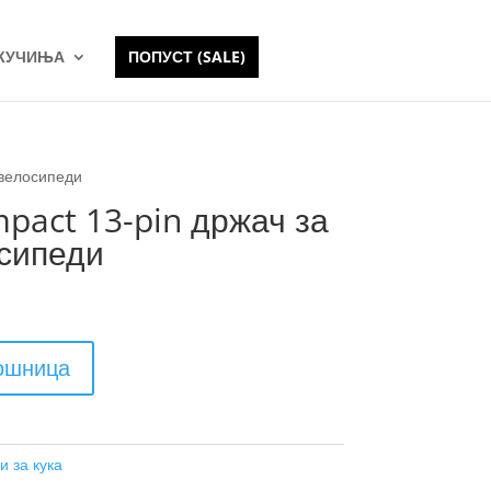
 КУЧИЊА
ПОПУСТ (SALE)
 велосипеди
pact 13-pin држач за
осипеди
кошница
и за кука