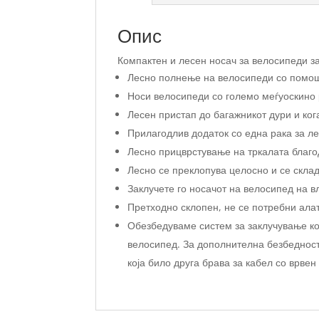
Опис
Компактен и лесен носач за велосипеди за
Лесно полнење на велосипеди со помош 
Носи велосипеди со големо меѓуоскино 
Лесен пристап до багажникот дури и ко
Прилагодлив додаток со една рака за л
Лесно прицврстување на тркалата благо
Лесно се преклопува целосно и се склад
Заклучете го носачот на велосипед на вл
Претходно склопен, не се потребни ала
Обезбедуваме систем за заклучување кој
велосипед. За дополнителна безбедност
која било друга брава за кабел со врвен