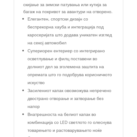
скијање за зимски патувања или кутија за
багаж на покривот за авантури на отворено.
Елегантен, спортски дизајн со
беспрекорна хауба и интеграција под
каросеријата што додава уникатен изглед
на секој автомобил
Супериорен ентериер со интегрирано
осветлување и филц поставени во
долниот дел за зголемена заштита на
опремата што го подобрува корисничкото
искуство
Засилениот капак овозможува непречено
двострано отворање и затворање без
напор
Внатрешноста на белиот капак во
комбинација со LED светлото го олеснува
товарењето и растоварувањето ноќе