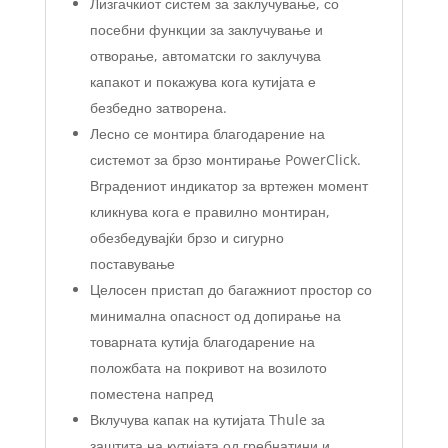
Лизгачкиот систем за заклучување, со
посебни функции за заклучување и
отворање, автоматски го заклучува
капакот и покажува кога кутијата е
безбедно затворена.
Лесно се монтира благодарение на
системот за брзо монтирање PowerClick.
Вградениот индикатор за вртежен момент
кликнува кога е правилно монтиран,
обезбедувајќи брзо и сигурно
поставување
Целосен пристап до багажниот простор со
минимална опасност од допирање на
товарната кутија благодарение на
положбата на покривот на возилото
поместена напред
Вклучува капак на кутијата Thule за
заштита на кутијата од гребнатини и