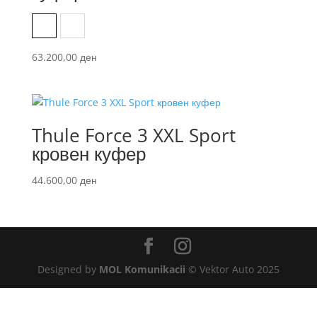
Black Glossy
Titanium Glossy
63.200,00
ден
Thule Force 3 XXL Sport
кровен куфер
44.600,00
ден
Designed by
MOL Komunikacii
© Vektor Auto 2025