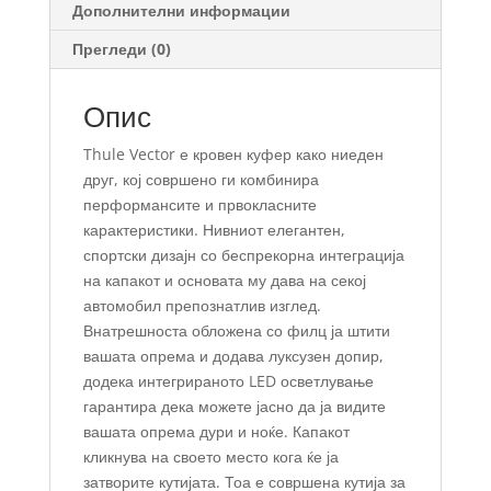
Дополнителни информации
Прегледи (0)
Опис
Thule Vector е кровен куфер како ниеден
друг, кој совршено ги комбинира
перформансите и првокласните
карактеристики. Нивниот елегантен,
спортски дизајн со беспрекорна интеграција
на капакот и основата му дава на секој
автомобил препознатлив изглед.
Внатрешноста обложена со филц ја штити
вашата опрема и додава луксузен допир,
додека интегрираното LED осветлување
гарантира дека можете јасно да ја видите
вашата опрема дури и ноќе. Капакот
кликнува на своето место кога ќе ја
затворите кутијата. Тоа е совршена кутија за