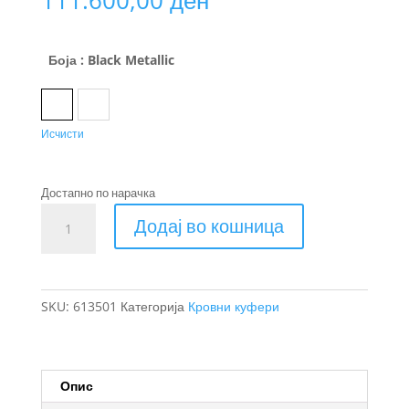
Боја
: Black Metallic
Black Metallic
Titanium Mat
Исчисти
Достапно по нарачка
Thule
Додај во кошница
Vector
Alpine
кровен
куфер
SKU:
613501
Категорија
Кровни куфери
количина
Опис