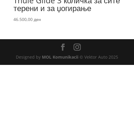
Thule Glide 3 количка за сите
терени и за џогирање
46.500,00
ден
Designed by
MOL Komunikacii
© Vektor Auto 2025