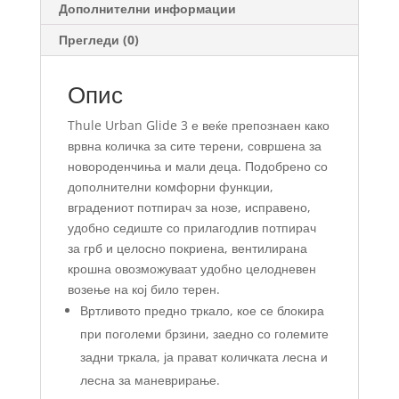
Дополнителни информации
Прегледи (0)
Опис
Thule Urban Glide 3 е веќе препознаен како
врвна количка за сите терени, совршена за
новороденчиња и мали деца. Подобрено со
дополнителни комфорни функции,
вградениот потпирач за нозе, исправено,
удобно седиште со прилагодлив потпирач
за грб и целосно покриена, вентилирана
крошна овозможуваат удобно целодневен
возење на кој било терен.
Вртливото предно тркало, кое се блокира
при поголеми брзини, заедно со големите
задни тркала, ја прават количката лесна и
лесна за маневрирање.