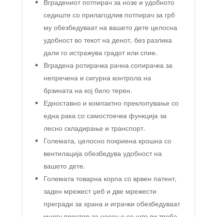
Вградениот потпирач за нозе и удобното
седиште со прилагодлив потпирач за грб
му обезбедуваат на вашето дете целосна
удобност во текот на денот, без разлика
дали го истражува градот или спие.
Вградена ротирачка рачна сопирачка за
непречена и сигурна контрола на
брзината на кој било терен.
Едноставно и компактно преклопување со
една рака со самостоечка функција за
лесно складирање и транспорт.
Големата, целосно покриена крошна со
вентилација обезбедува удобност на
вашето дете.
Големата товарна корпа со врвен патент,
заден мрежест џеб и две мрежести
прегради за храна и играчки обезбедуваат
многу простор за носење се што ви треба.