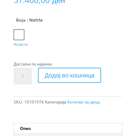
Боја
: Nutria
Nutria
Исчисти
Достапно по нарачка
Thule
Додај во кошница
Urban
Glide
3
количка
SKU:
10101974
Категорија
Колички за деца
за
деца
количина
Опис