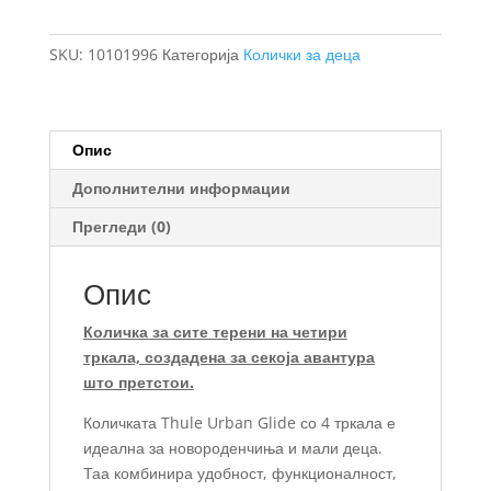
количка
за
SKU:
10101996
Категорија
Колички за деца
деца
со
4
тркала
Опис
со
Дополнителни информации
магнетно
затварање
Прегледи (0)
количина
Опис
Количка за сите терени на четири
тркала, создадена за секоја авантура
што претстои.
Количката Thule Urban Glide со 4 тркала е
идеална за новороденчиња и мали деца.
Таа комбинира удобност, функционалност,