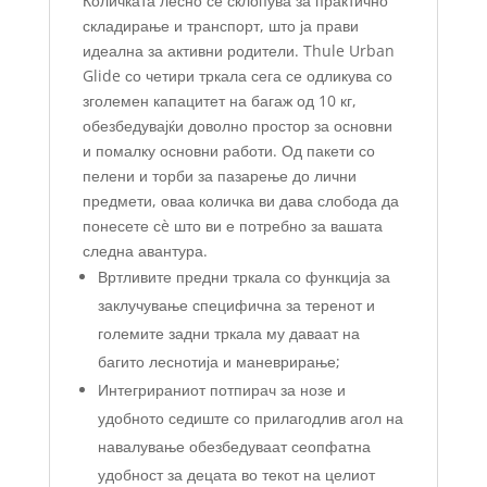
Количката лесно се склопува за практично
складирање и транспорт, што ја прави
идеална за активни родители. Thule Urban
Glide со четири тркала сега се одликува со
зголемен капацитет на багаж од 10 кг,
обезбедувајќи доволно простор за основни
и помалку основни работи. Од пакети со
пелени и торби за пазарење до лични
предмети, оваа количка ви дава слобода да
понесете сè што ви е потребно за вашата
следна авантура.
Вртливите предни тркала со функција за
заклучување специфична за теренот и
големите задни тркала му даваат на
багито леснотија и маневрирање;
Интегрираниот потпирач за нозе и
удобното седиште со прилагодлив агол на
навалување обезбедуваат сеопфатна
удобност за децата во текот на целиот