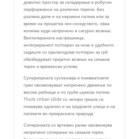
доволно простор за складирање и робусни
перформанси на различни терени. Без
разлика дали е на нерамни патеки или за
време на прошетка низ соседството, оваа
количка нуди непречено и сигурно возење.
Вентилираната настрешница,
интегрираниот потпирач за нозе и удобното
седиште со прилагодлив потпирач за грб
обезбедуваат пријатно возење на секаков
терен и временски услови.
Супериорната суспензија и пневматските
гуми овозможуваат непречено движење по
високи рабници и по груби шумски патеки.
Thule Urban Glide со четири тркала се
покажува одлично и на градските улици и на
патеките во прекрасната природа.
Сопирачката со вртежен рачки овозможува
непречено сопирање на секаков терен.