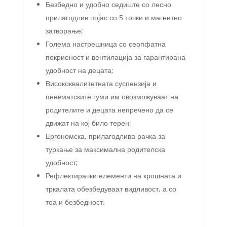
Безбедно и удобно седиште со лесно
прилагодлив појас со 5 точки и магнетно
затворање;
Голема настрешница со сеопфатна
покриеност и вентилација за гарантирана
удобност на децата;
Висококвалитетната суспензија и
пневматските гуми им овозможуваат на
родителите и децата непречено да се
движат на кој било терен;
Ергономска, прилагодлива рачка за
туркање за максимална родителска
удобност;
Рефлектирачки елементи на крошната и
тркалата обезбедуваат видливост, а со
тоа и безбедност.