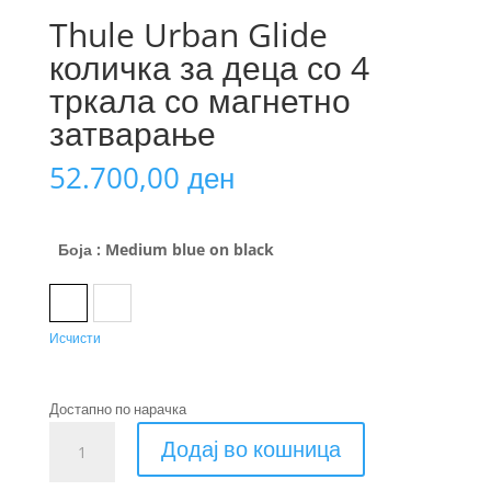
Thule Urban Glide
количка за деца со 4
тркала со магнетно
затварање
52.700,00
ден
Боја
: Medium blue on black
Medium blue on black
Tinted taupe on black
Исчисти
Достапно по нарачка
Thule
Додај во кошница
Urban
Glide