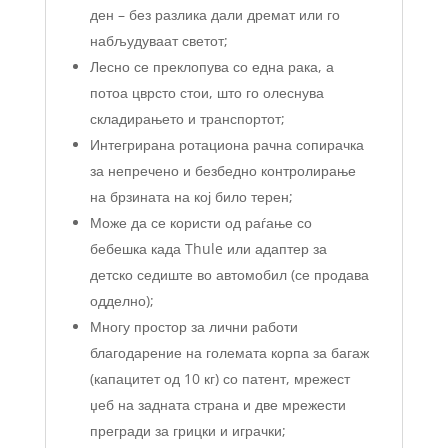
ден – без разлика дали дремат или го
набљудуваат светот;
Лесно се преклопува со една рака, а
потоа цврсто стои, што го олеснува
складирањето и транспортот;
Интегрирана ротациона рачна сопирачка
за непречено и безбедно контролирање
на брзината на кој било терен;
Може да се користи од раѓање со
бебешка када Thule или адаптер за
детско седиште во автомобил (се продава
одделно);
Многу простор за лични работи
благодарение на големата корпа за багаж
(капацитет од 10 кг) со патент, мрежест
џеб на задната страна и две мрежести
прегради за грицки и играчки;