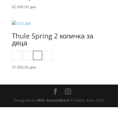
62.000,00
ден
Thule Spring 2 количка за
деца
Fog green on black
Jet black
Medium blue on black
Soft beige on black
31.000,00
ден
Designed by
MOL Komunikacii
© Vektor Auto 2025