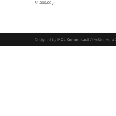
31.000,00
ден
Designed by
MOL Komunikacii
© Vektor Auto 