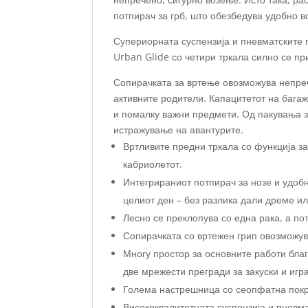
потпирач за грб, што обезбедува удобно в
Супериорната суспензија и пневматските 
Urban Glide со четири тркала силно се п
Сопирачката за вртење овозможува непреч
активните родители. Капацитетот на багаж
и помалку важни предмети. Од пакувања з
истражување на авантурите.
Вртливите предни тркала со функција з
кабриолетот.
Интегрираниот потпирач за нозе и удоб
целиот ден – без разлика дали дреме ил
Лесно се преклопува со една рака, а по
Сопирачката со вртежен грип овозможу
Многу простор за основните работи благ
две мрежести прегради за закуски и игра
Голема настрешница со сеопфатна покри
Висококвалитетната суспензија и пневма