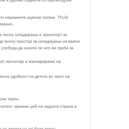
.
 по нерамните шумски патеки. Thule
ворено.
а лесно складирање и транспорт за
уди многу простор за складирање на важни
 слобода да носите се што ви треба за
аат леснотија и маневрирање на
осна удобност на детето во текот на
ски терен.
 патент, мрежен џеб на задната страна и
 се движат на кој било терен.