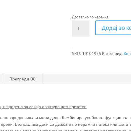
Достапно по нарачка
Thule
Додај во 
Urban
Glide
со
4
SKU:
10101976
Категорија
Кол
тркала
количка
за
деца
Прегледи (0)
количина
а, изградена за секоја авантура што претстои
 за новороденчиња и мали деца. Комбинира удобност, функционалн
ерени. Без разлика дали се движите по нерамни патеки или шетате
асполага со целосна вентилирана крошна, интегриран потпирач за 