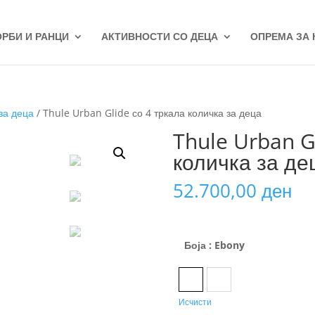
ОРБИ И РАНЦИ
АКТИВНОСТИ СО ДЕЦА
ОПРЕМА ЗА
за деца
/ Thule Urban Glide со 4 тркала количка за деца
Thule Urban G
количка за де
52.700,00
ден
Боја
: Ebony
Ebony
Soft Beige
Исчисти