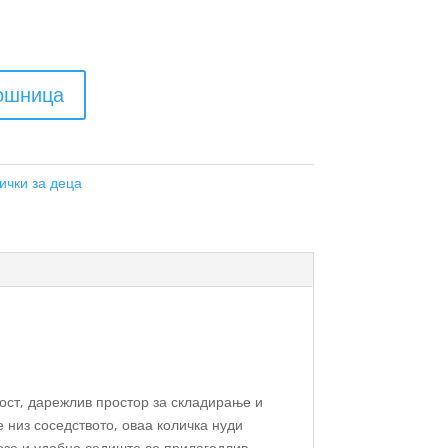
кошница
ички за деца
ост, дарежлив простор за складирање и
 низ соседството, оваа количка нуди
нозе и удобно седиште со прилагодлив