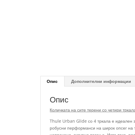
Опис
Дополнителни информации
Опис
Количката на сите терени со четири тркал
Thule Urban Glide со 4 тркала е идеален
робусни перформанси на широк опсег на т
непречено, сигурно возење. Исто така, р