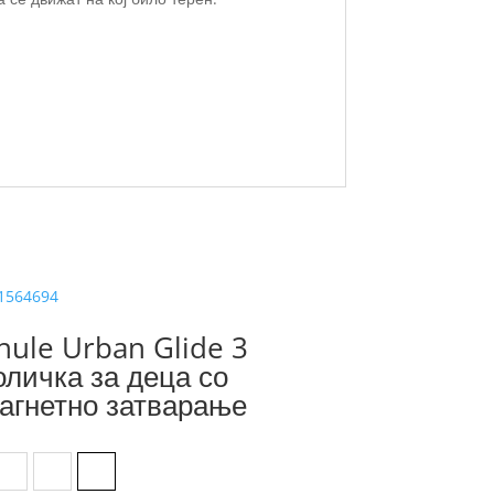
hule Urban Glide 3
оличка за деца со
агнетно затварање
Fog green on black
Jet black
Medium blue on black