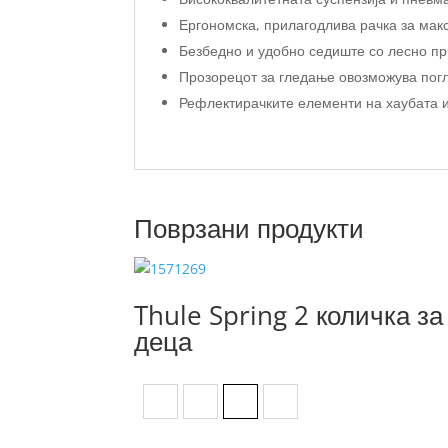
Ергономска, прилагодлива рачка за мак
Безбедно и удобно седиште со лесно пр
Прозорецот за гледање овозможува погл
Рефлектирачките елементи на хаубата и 
Поврзани продукти
Thule Spring 2 количка за
деца
Fog green on black
Jet black
Medium blue on black
Soft beige on black