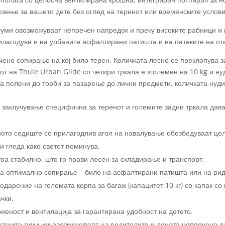
озење за вашето дете без оглед на теренот или временските услови
гуми овозможуваат непречен напредок и преку високите рабници и
рилагодува и на урбаните асфалтирани патишта и на патеките на от
ено сопирање на кој било терен. Количката лесно се преклопува з
от на Thule Urban Glide со четири тркала е зголемен на 10 kg и н
а пелени до торби за пазарење до лични предмети, количката нуди
а заклучување специфична за теренот и големите задни тркала дав
ното седиште со прилагодлив агол на навалување обезбедуваат цел
и гледа како светот поминува.
тоа стабилно, што го прави лесен за складирање и транспорт.
ва оптимално сопирање – било на асфалтирани патишта или на рид
одарение на големата корпа за багаж (капацитет 10 кг) со капак со
чки.
еност и вентилација за гарантирана удобност на детето.
тските гуми им овозможуваат на родителите и децата непречено да