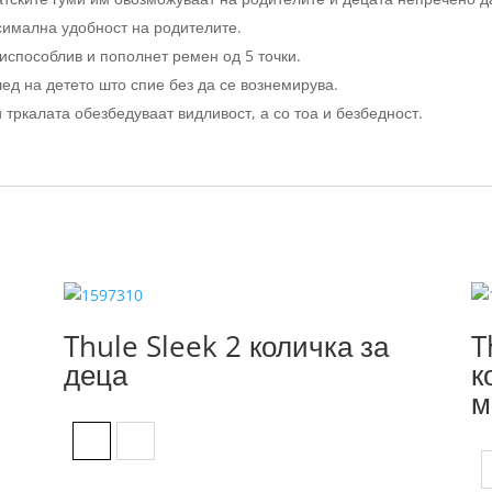
симална удобност на родителите.
испособлив и пополнет ремен од 5 точки.
ед на детето што спие без да се вознемирува.
тркалата обезбедуваат видливост, а со тоа и безбедност.
Thule Sleek 2 количка за
T
деца
к
м
Jet black
Tinted taupe on black