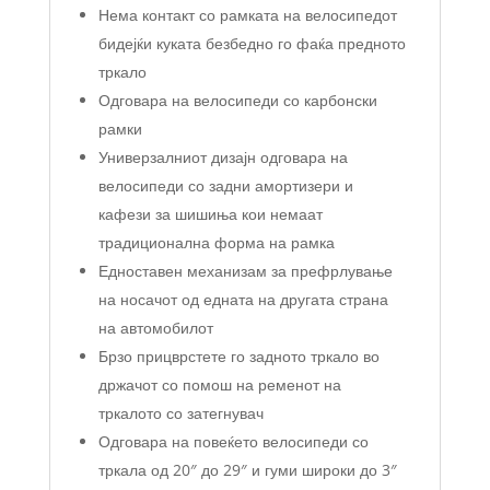
Нема контакт со рамката на велосипедот
бидејќи куката безбедно го фаќа предното
тркало
Одговара на велосипеди со карбонски
рамки
Универзалниот дизајн одговара на
велосипеди со задни амортизери и
кафези за шишиња кои немаат
традиционална форма на рамка
Едноставен механизам за префрлување
на носачот од едната на другата страна
на автомобилот
Брзо прицврстете го задното тркало во
држачот со помош на ременот на
тркалото со затегнувач
Одговара на повеќето велосипеди со
тркала од 20″ до 29″ и гуми широки до 3″