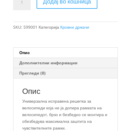
Додај во кошница
UpRide
држач
за
велосипед
SKU:
599001
Категорија
Кровни држачи
количина
Опис
Дополнителни информации
Прегледи (0)
Опис
Универзална исправена решетка за
велосипеди која не ја допира рамката на
велосипедот, брзо и безбедно се монтира и
обезбедува максимална заштита на
чувствителните рамки.