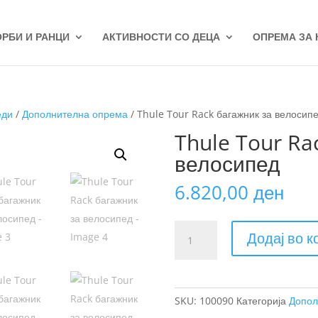
ОРБИ И РАНЦИ
АКТИВНОСТИ СО ДЕЦА
ОПРЕМА ЗА
еди
/
Дополнителна опрема
/ Thule Tour Rack багажник за велосип
Thule Tour Ra
велосипед
6.820,00
ден
Thule
Додај во 
Tour
Rack
багажник
за
SKU:
100090
Категорија
Допол
велосипед