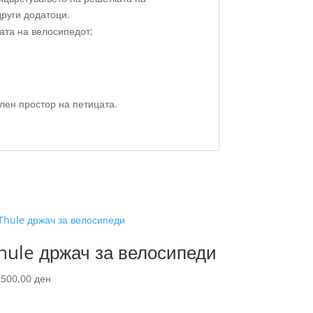
други додатоци.
ата на велосипедот;
лен простор на петицата.
hule држач за велосипеди
.500,00
ден