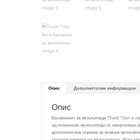
Опис
Дополнителни информации
Опис
Багажникот за велосипеди Thule Tour е п
од планински велосипеди со амортизери д
дополнителна опрема за возење велосипед
заштити рамката на велосипедот. Исто так