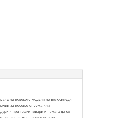
трана на повеќето модели на велосипеди,
 начин за носење опрема или
дури и при тешки товари и помага да се
рицврстувањето на решетката на