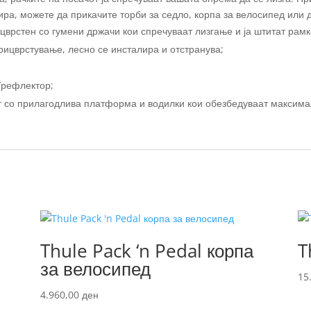
ира, можете да прикачите торби за седло, корпа за велосипед или 
цврстен со гумени држачи кои спречуваат лизгање и ја штитат рамк
рицврстување, лесно се инсталира и отстранува;
/рефлектор;
т со прилагодлива платформа и водилки кои обезбедуваат максима
Thule Pack ‘n Pedal корпа
T
за велосипед
15
4.960,00
ден