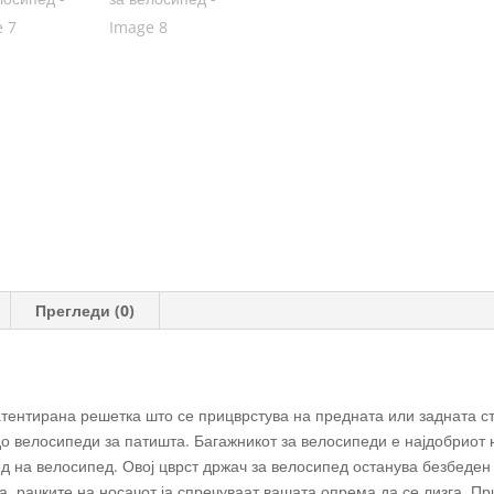
количина
Прегледи (0)
атентирана решетка што се прицврстува на предната или задната с
о велосипеди за патишта. Багажникот за велосипеди е најдобриот
 на велосипед. Овој цврст држач за велосипед останува безбеден 
а, рачките на носачот ја спречуваат вашата опрема да се лизга. П