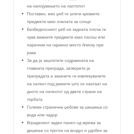
на напојувањето на лаптопот
Поставен, мек џеб ги штити кревките
предмети како очилата за сонце
Безбедносниот џеб на задната плоча ги
чува важните предмети како пасош или
паричник на скриено место блиску при
рака
За да ја заштитите содржината на
главната преграда, затворете ја
преградата и закачете ги извлекувачите
на патент под јамките што се наоѓаат на
дното на патентот од двете страни на
торбата
Големи странични џебови за шишиња со
вода или чадор
Вградениот заден панел од мрежа за
дишење со проток на воздух и удобен за