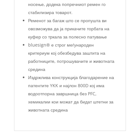
носење, додека попречниот ремен го
стабилизира товарот.
Ременот за багаж што се пропушта ви
овозможува да ја прикачите торбата на
куфер со тркала за полесно патување
bluesign® е строг меѓународен
критериум кој обезбедува заштита на
работниците, потрошувачите и животната
средина
Издржлива конструкција благодарение на
патентите YKK и најлон 800D кој има
водоотпорна завршница без PFC,
хемикалии кои можат да бидат штетни за
животната средина