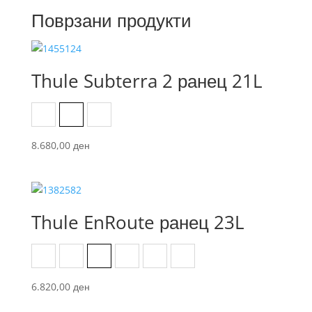
Поврзани продукти
Thule Subterra 2 ранец 21L
Black
Dark Slate
Vetiver Gray
8.680,00
ден
Thule EnRoute ранец 23L
Black
Green
Mallard Green
Natural Orange
Pelican/Vetiver
Pound/Dark State
6.820,00
ден