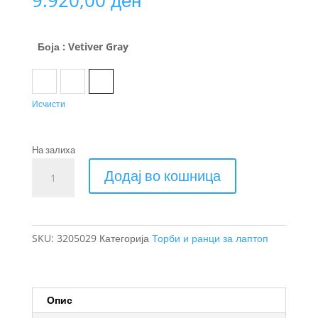
Боја
: Vetiver Gray
Black
Dark Slate
Vetiver Gray
Исчисти
На залиха
Thule
Додај во кошница
Subterra
2
ранец
27
SKU:
3205029
Категорија
Торби и ранци за лаптоп
L
количина
Опис