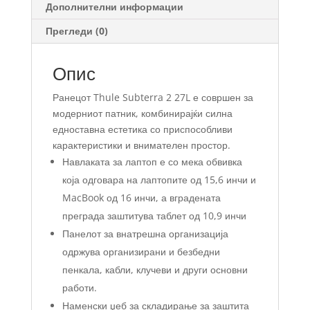
Дополнителни информации
Прегледи (0)
Опис
Ранецот Thule Subterra 2 27L е совршен за
модерниот патник, комбинирајќи силна
едноставна естетика со приспособливи
карактеристики и внимателен простор.
Навлаката за лаптоп е со мека обвивка
која одговара на лаптопите од 15,6 инчи и
MacBook од 16 инчи, а вградената
преграда заштитува таблет од 10,9 инчи
Панелот за внатрешна организација
одржува организирани и безбедни
пенкала, кабли, клучеви и други основни
работи.
Наменски џеб за складирање за заштита