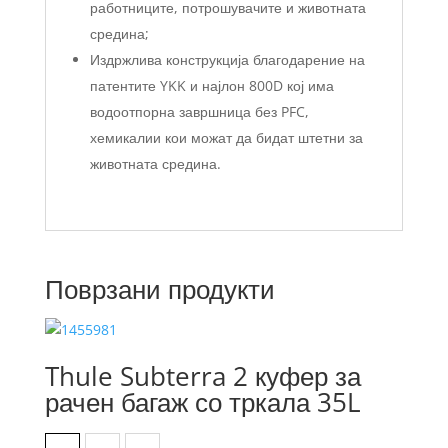
работниците, потрошувачите и животната
средина;
Издржлива конструкција благодарение на
патентите YKK и најлон 800D кој има
водоотпорна завршница без PFC,
хемикалии кои можат да бидат штетни за
животната средина.
Поврзани продукти
Thule Subterra 2 куфер за
рачен багаж со тркала 35L