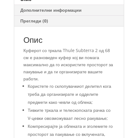
Дополнителни информации
Прегледи (0)
Опис
Куферот со тркала Thule Subterra 2 од 68
см е разновиден куфер кој ви помага
максимално да го искористите просторот за
пакување и да ги организирате вашите
работи.
Користете го склопувачкиот делител кога
треба да организирате и одделите
предмети како чевли од облека;
Тивките тркала и телескопската рачка со
V-цевки овозможуваат лесно ракување;
Компресирајте ја облеката и зголемете го
просторот за пакување со вклучената,