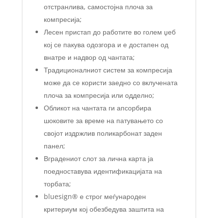
отстранлива, самостојна плоча за
компресија;
Лесен пристап до работите во голем џеб
кој се пакува одозгора и е достапен од
внатре и надвор од чантата;
Традиционалниот систем за компресија
може да се користи заедно со вклучената
плоча за компресија или одделно;
Обликот на чантата ги апсорбира
шоковите за време на патувањето со
својот издржлив поликарбонат заден
панел;
Вградениот слот за лична карта ја
поедноставува идентификацијата на
торбата;
bluesign® е строг меѓународен
критериум кој обезбедува заштита на