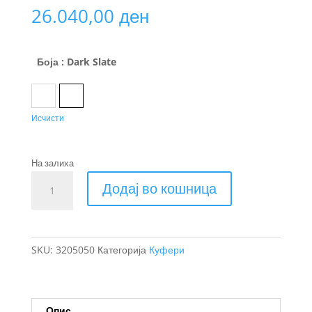
26.040,00
ден
Боја
: Dark Slate
Black
Dark Slate
Исчисти
На залиха
Thule
Додај во кошница
Subterra
2
куфер
со
SKU:
3205050
Категорија
Куфери
тркала
68
cm
количина
Опис