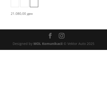
Black
Dark Khaki
Pont
21.080,00
ден
Designed by
MOL Komunikacii
© Vektor Auto 2025