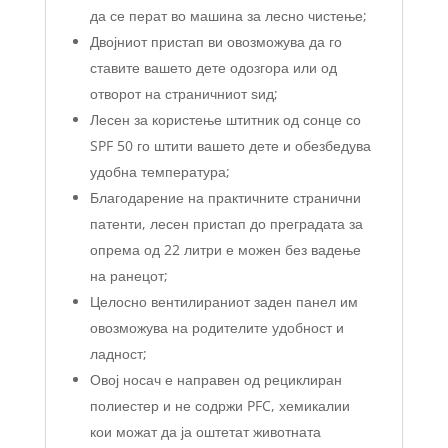
да се перат во машина за лесно чистење;
Двојниот пристап ви овозможува да го
ставите вашето дете одозгора или од
отворот на страничниот ѕид;
Лесен за користење штитник од сонце со
SPF 50 го штити вашето дете и обезбедува
удобна температура;
Благодарение на практичните странични
патенти, лесен пристап до преградата за
опрема од 22 литри е можен без вадење
на ранецот;
Целосно вентилираниот заден панел им
овозможува на родителите удобност и
ладност;
Овој носач е направен од рециклиран
полиестер и не содржи PFC, хемикалии
кои можат да ја оштетат животната