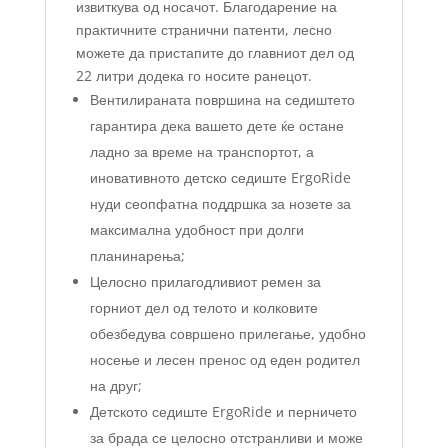
извиткува од носачот. Благодарение на
практичните странични патенти, лесно
можете да пристапите до главниот дел од
22 литри додека го носите ранецот.
Вентилираната површина на седиштето
гарантира дека вашето дете ќе остане
ладно за време на транспортот, а
иновативното детско седиште ErgoRide
нуди сеопфатна поддршка за нозете за
максимална удобност при долги
планинарења;
Целосно прилагодливиот ремен за
горниот дел од телото и колковите
обезбедува совршено прилегање, удобно
носење и лесен пренос од еден родител
на друг;
Детското седиште ErgoRide и перничето
за брада се целосно отстранливи и може