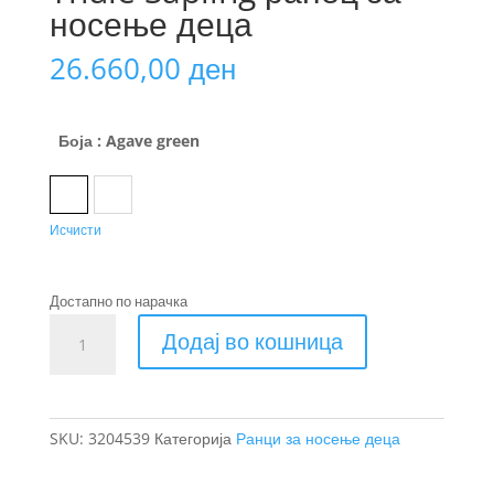
носење деца
26.660,00
ден
Боја
: Agave green
Agave green
Black
Исчисти
Достапно по нарачка
Thule
Додај во кошница
Sapling
ранец
за
носење
SKU:
3204539
Категорија
Ранци за носење деца
деца
количина