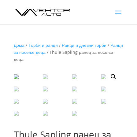
Дома
/
Торби и ранци
/
Ранци и дневни торби
/
Ранци
за носење деца
/ Thule Sapling ранец за носење
деца
Thule Sapling ранец за