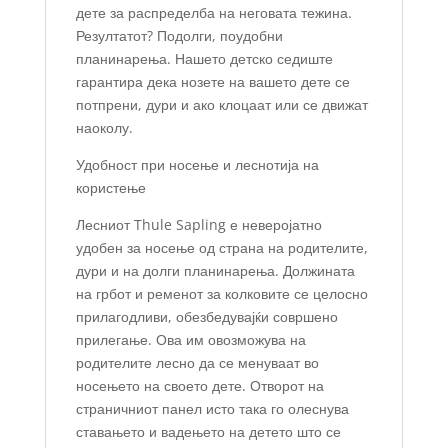
дете за распределба на неговата тежина.
Резултатот? Подолги, поудобни
планинарења. Нашето детско седиште
гарантира дека нозете на вашето дете се
потпрени, дури и ако клоцаат или се движат
наоколу.
Удобност при носење и леснотија на
користење
Лесниот Thule Sapling е неверојатно
удобен за носење од страна на родителите,
дури и на долги планинарења. Должината
на грбот и ременот за колковите се целосно
прилагодливи, обезбедувајќи совршено
прилегање. Ова им овозможува на
родителите лесно да се менуваат во
носењето на своето дете. Отворот на
страничниот панел исто така го олеснува
ставањето и вадењето на детето што се