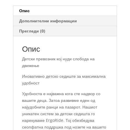
Опис
Дополнителни информации
Прегледи (0)
Опис
Детски превозник кој нуди слобода на
движење
Иновативно детско седиште за максимална
удобност
Удобноста е најважна кога сте надвор со
вашите деца. Затоа развивме еден од
најудобните ранци на пазарот. Нашиот
уникатен систем за детски седишта го
нарекуваме ErgoRide. Тој обезбедува
сеопфатна поддршка под нозете на вашето