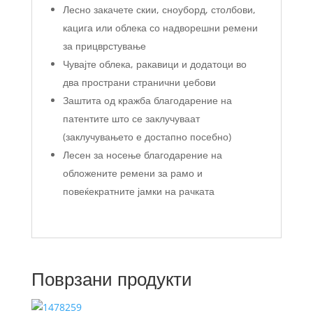
Лесно закачете скии, сноуборд, столбови,
кацига или облека со надворешни ремени
за прицврстување
Чувајте облека, ракавици и додатоци во
два пространи странични џебови
Заштита од кражба благодарение на
патентите што се заклучуваат
(заклучувањето е достапно посебно)
Лесен за носење благодарение на
обложените ремени за рамо и
повеќекратните јамки на рачката
Поврзани продукти