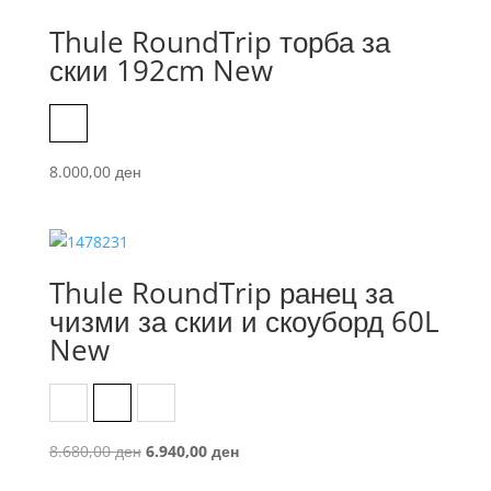
Thule RoundTrip торба за
скии 192cm New
Black
8.000,00
ден
Thule RoundTrip ранец за
чизми за скии и скоуборд 60L
New
Black
Deep Khaki
Mid Blue
Original
Current
8.680,00
ден
6.940,00
ден
price
price