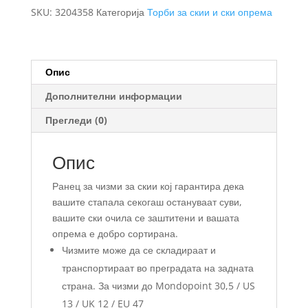
за
SKU:
3204358
Категорија
Торби за скии и ски опрема
чизми
за
скии
60L
Опис
количина
Дополнителни информации
Прегледи (0)
Опис
Ранец за чизми за скии кој гарантира дека
вашите стапала секогаш остануваат суви,
вашите ски очила се заштитени и вашата
опрема е добро сортирана.
Чизмите може да се складираат и
транспортираат во преградата на задната
страна. За чизми до Mondopoint 30,5 / US
13 / UK 12 / EU 47