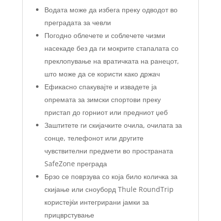
Водата може да избега преку одводот во
преградата за чевли
Погодно облечете и соблечете чизми
насекаде без да ги мокрите стапалата со
преклопување на вратичката на ранецот,
што може да се користи како држач
Ефикасно спакувајте и извадете ја
опремата за зимски спортови преку
пристап до горниот или предниот џеб
Заштитете ги скијачките очила, очилата за
сонце, телефонот или другите
чувствителни предмети во пространата
SafeZone преграда
Брзо се поврзува со која било количка за
скијање или сноуборд Thule RoundTrip
користејќи интегрирани јамки за
прицврстување