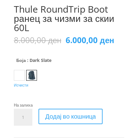
Thule RoundTrip Boot
ранец за чизми за скии
60L
Original
Curre
8.000,00
ден
6.000,00
ден
price
price
was:
is:
8.000,00 ден.
6.000,
Боја
: Dark Slate
Black
Dark Slate
Исчисти
На залиха
Thule
Додај во кошница
RoundTrip
Boot
ранец