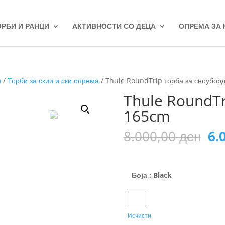
ОРБИ И РАНЦИ
АКТИВНОСТИ СО ДЕЦА
ОПРЕМА ЗА
и
/
Торби за скии и ски опрема
/ Thule RoundTrip торба за сноубор
Thule RoundTr
165cm
Or
8.000,00
ден
6.
pr
wa
8.
Боја
: Black
Black
Исчисти