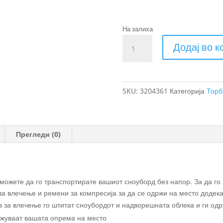
На залиха
Thule
Додај во 
RoundTrip
торба
за
сноуборд
SKU:
3204361
Категорија
Торб
165cm
количина
Прегледи (0)
можете да го транспортирате вашиот сноуборд без напор. За да го
за влечење и ремени за компресија за да се одржи на место додек
в за влечење го штитат сноубордот и надворешната облека и ги од
ржуваат вашата опрема на место