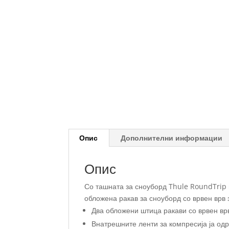
Опис
Дополнителни информации
Опис
Со ташната за сноуборд Thule RoundTrip 
обложена ракав за сноуборд со врвен врв 
Два обложени штица ракави со врвен вр
Внатрешните ленти за компресија ја од