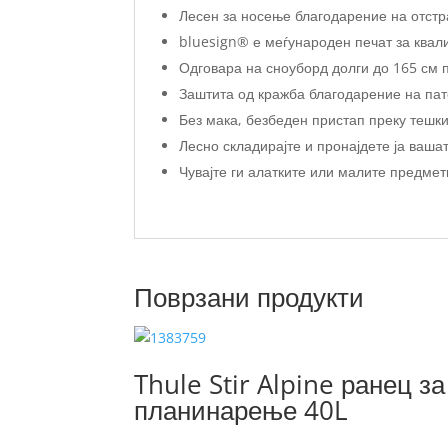
Лесен за носење благодарение на отстр
bluesign® е меѓународен печат за квали
Одговара на сноуборд долги до 165 см 
Заштита од кражба благодарение на пате
Без мака, безбеден пристап преку тешк
Лесно складирајте и пронајдете ја ваша
Чувајте ги алатките или малите предмет
Поврзани продукти
Thule Stir Alpine ранец за
планинарење 40L