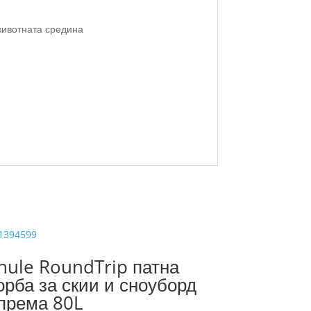
 животната средина
hule RoundTrip патна
орба за скии и сноуборд
према 80L