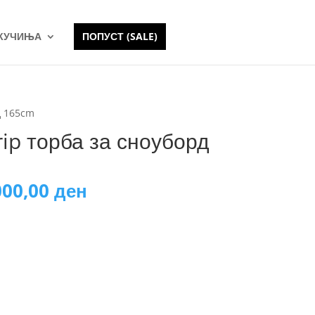
 КУЧИЊА
ПОПУСТ (SALE)
д 165cm
ip торба за сноуборд
iginal
Current
000,00
ден
ice
price
s:
is:
000,00 ден.
6.000,00 ден.