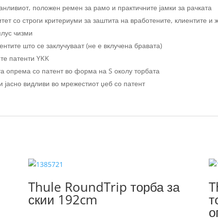
анливиот, положен ремен за рамо и практичните јамки за рачката
тет со строги критериуми за заштита на вработените, клиентите и
плус чизми
нтите што се заклучуваат (не е вклучена бравата)
ите патенти YKK
та опрема со патент во форма на S околу торбата
и јасно видливи во мрежестиот џеб со патент
Thule RoundTrip торба за
T
скии 192cm
т
о