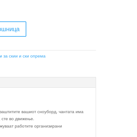
кошница
и за скии и ски опрема
 заштитите вашиот сноуборд, чантата има
а сте во движење.
ржуваат работите организирани