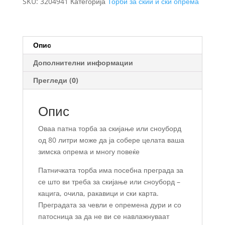
SKU:
3204941
Категорија
Торби за скии и ски опрема
скии
и
сноуборд
опрема
Опис
80L
Дополнителни информации
количина
Прегледи (0)
Опис
Оваа патна торба за скијање или сноуборд
од 80 литри може да ја собере целата ваша
зимска опрема и многу повеќе
Патничката торба има посебна преграда за
се што ви треба за скијање или сноуборд –
кацига, очила, ракавици и ски карта.
Преградата за чевли е опремена дури и со
патосница за да не ви се навлажнуваат