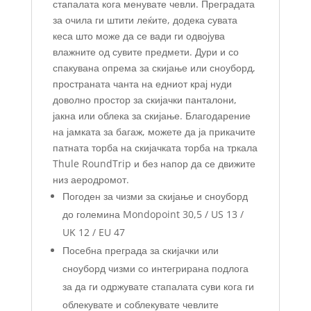
стапалата кога менувате чевли. Преградата
за очила ги штити леќите, додека сувата
кеса што може да се вади ги одвојува
влажните од сувите предмети. Дури и со
спакувана опрема за скијање или сноуборд,
пространата чанта на едниот крај нуди
доволно простор за скијачки панталони,
јакна или облека за скијање. Благодарение
на јамката за багаж, можете да ја прикачите
патната торба на скијачката торба на тркала
Thule RoundTrip и без напор да се движите
низ аеродромот.
Погоден за чизми за скијање и сноуборд
до големина Mondopoint 30,5 / US 13 /
UK 12 / EU 47
Посебна преграда за скијачки или
сноуборд чизми со интегрирана подлога
за да ги одржувате стапалата суви кога ги
облекувате и соблекувате чевлите