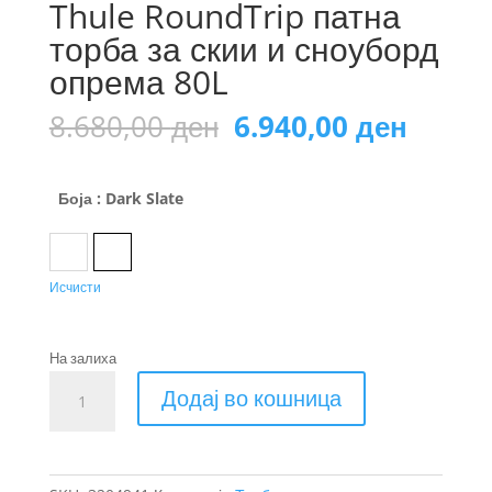
Thule RoundTrip патна
торба за скии и сноуборд
опрема 80L
Original
Curre
8.680,00
ден
6.940,00
ден
price
price
was:
is:
8.680,00 ден.
6.940,
Боја
: Dark Slate
Black
Dark Slate
Исчисти
На залиха
Thule
Додај во кошница
RoundTrip
патна
торба
за