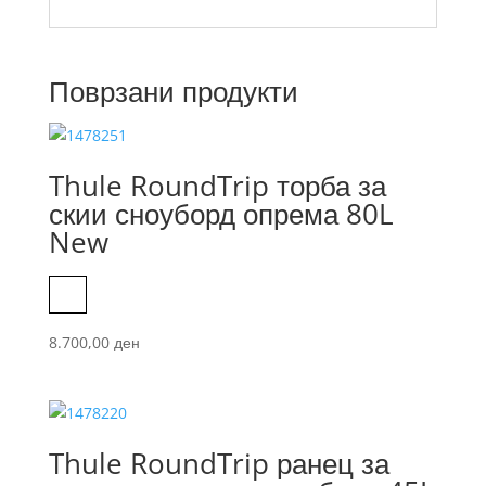
Поврзани продукти
Thule RoundTrip торба за
скии сноуборд опрема 80L
New
Black
8.700,00
ден
Thule RoundTrip ранец за