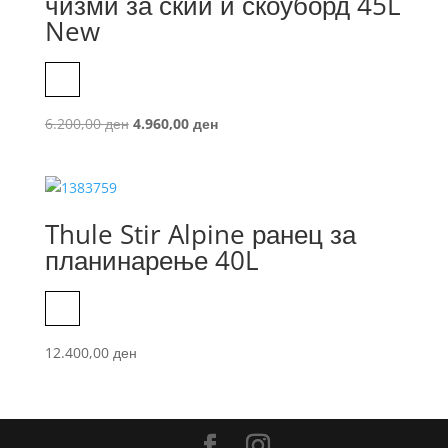
чизми за скии и скоуборд 45L
New
Black
Original
Current
6.200,00
ден
4.960,00
ден
price
price
was:
is:
6.200,00 ден.
4.960,00 ден.
Thule Stir Alpine ранец за
планинарење 40L
Obsidian
12.400,00
ден