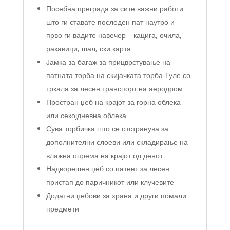
Посебна преграда за сите важни работи
што ги ставате последен пат наутро и
прво ги вадите навечер – кацига, очила,
ракавици, шал, ски карта
Јамка за багаж за прицврстување на
патната торба на скијачката торба Туле со
тркала за лесен транспорт на аеродром
Простран џеб на крајот за горна облека
или секојдневна облека
Сува торбичка што се отстранува за
дополнителни слоеви или складирање на
влажна опрема на крајот од денот
Надворешен џеб со патент за лесен
пристап до паричникот или клучевите
Додатни џебови за храна и други помали
предмети