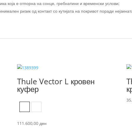
ка која е отпорна на сонце, гребнатини и временски услови;
нимален ризик од контакт со кутијата на покривот поради нејзина
Thule Vector L кровен
T
куфер
к
35
Black Metallic
Titanium Mat
111.600,00
ден