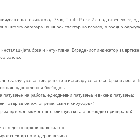
ничување на тежината од 75 кг, Thule Pulse 2 е подготвен за сè, од
ана школка одговара на широк спектар на возила, а воедно одржув
 инсталацијата брза и интуитивна. Вградениот индикатор за вртеж
кое возење.
ално заклучување, товарењето и истоварувањето се брзи и лесни. 
секогаш едноставен и безбеден.
за патување на работа, еднодневни патувања и викенд патувања;
ен товар за багаж, опрема, скии и сноуборди;
р за вртежен момент што кликнува кога е безбедно прицврстен;
а од двете страни на возилото;
ирок спектар на модерни возила;