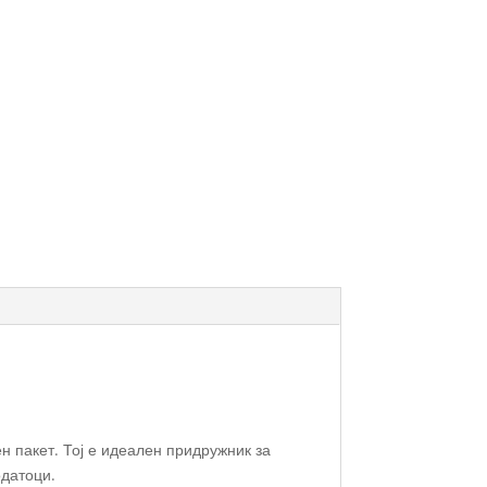
н пакет. Тој е идеален придружник за
одатоци.