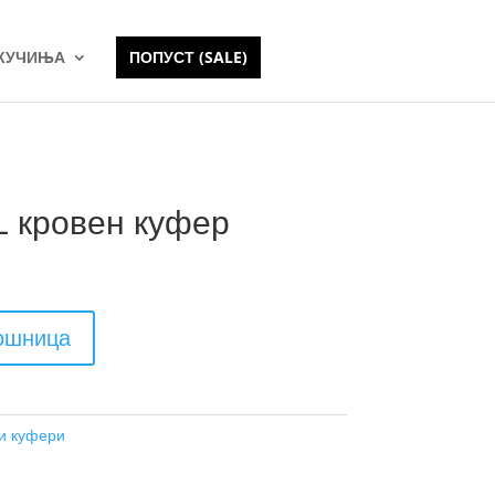
 КУЧИЊА
ПОПУСТ (SALE)
 L кровен куфер
кошница
и куфери