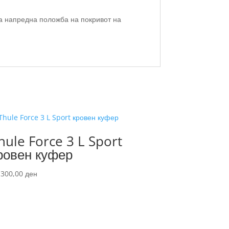
та напредна положба на покривот на
hule Force 3 L Sport
ровен куфер
.300,00
ден