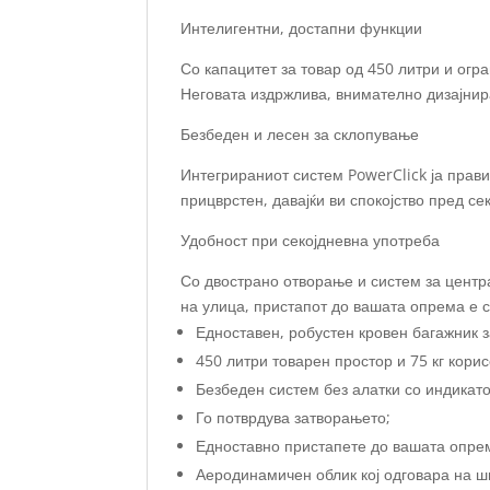
Интелигентни, достапни функции
Со капацитет за товар од 450 литри и огра
Неговата издржлива, внимателно дизајнир
Безбеден и лесен за склопување
Интегрираниот систем PowerClick ја прави
прицврстен, давајќи ви спокојство пред се
Удобност при секојдневна употреба
Со двострано отворање и систем за центр
на улица, пристапот до вашата опрема е 
Едноставен, робустен кровен багажник 
450 литри товарен простор и 75 кг корис
Безбеден систем без алатки со индикато
Го потврдува затворањето;
Едноставно пристапете до вашата опрем
Аеродинамичен облик кој одговара на ш