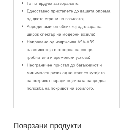
Го потврдува затворањето;
Едноставно пристапете до вашата опрема
од двете страни на возилото;
Аеродинамичен облик кој одговара на
широк спектар на модерни возила;
Направено од издржлива ASA-ABS
пластика која е отпорна на сонце,
гребнатини и временски услови;
Неограничен пристап до багажникот и
минимален ризик од контакт со кутијата
на покривот поради нејзината напредна
положба на покривот на возилото.
Поврзани продукти