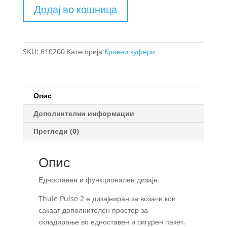
Thule
Додај во кошница
Pulse
2
М
кровен
SKU:
610200
Категорија
Кровни куфери
куфер
количина
Опис
Дополнителни информации
Прегледи (0)
Опис
Едноставен и функционален дизајн
Thule Pulse 2 е дизајниран за возачи кои
сакаат дополнителен простор за
складирање во едноставен и сигурен пакет.