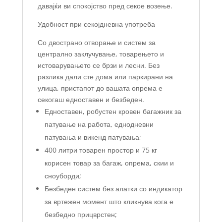
давајќи ви спокојство пред секое возење.
Удобност при секојдневна употреба
Со двострано отворање и систем за
централно заклучување, товарењето и
истоварувањето се брзи и лесни. Без
разлика дали сте дома или паркирани на
улица, пристапот до вашата опрема е
секогаш едноставен и безбеден.
Едноставен, робустен кровен багажник за
патување на работа, еднодневни
патувања и викенд патувања;
400 литри товарен простор и 75 кг
корисен товар за багаж, опрема, скии и
сноуборди;
Безбеден систем без алатки со индикатор
за вртежен момент што кликнува кога е
безбедно прицврстен;