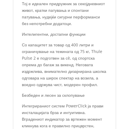
Тој е идеален придружник за секојдневниот
живот, кратки патувања и спонтани
патувања, нудејќи сигурни перформанси
без непотребни додатоци.
Интелигентни, достапни функции
Со капацитет за товар од 400 литри и
ограничување на тежината од 75 кг, Thule
Pulse 2 е подготвен за сè, од спортска
опрема до багаж за викенд. Неговата
издржлива, внимателно дизајнирана школка
одговара на широк спектар на возила, а
воедно одржува чист, модерен профил.
Безбеден и лесен за склопување
Интегрираниот систем PowerClick ја прави
инсталацијата брза и интуитивна.
Вградениот индикатор за вртежен момент
кликнува кога е правилно прицврстен,