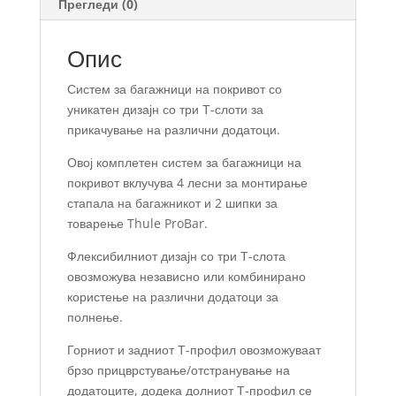
Прегледи (0)
Опис
Систем за багажници на покривот со
уникатен дизајн со три Т-слоти за
прикачување на различни додатоци.
Овој комплетен систем за багажници на
покривот вклучува 4 лесни за монтирање
стапала на багажникот и 2 шипки за
товарење Thule ProBar.
Флексибилниот дизајн со три Т-слота
овозможува независно или комбинирано
користење на различни додатоци за
полнење.
Горниот и задниот Т-профил овозможуваат
брзо прицврстување/отстранување на
додатоците, додека долниот Т-профил се