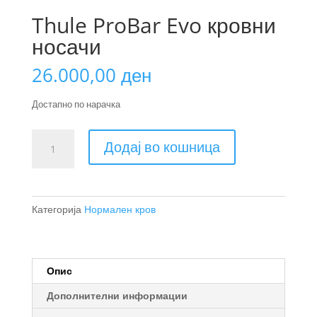
Thule ProBar Evo кровни
носачи
26.000,00
ден
Достапно по нарачка
Thule
Додај во кошница
ProBar
Evo
кровни
носачи
Категорија
Нормален кров
количина
Опис
Дополнителни информации