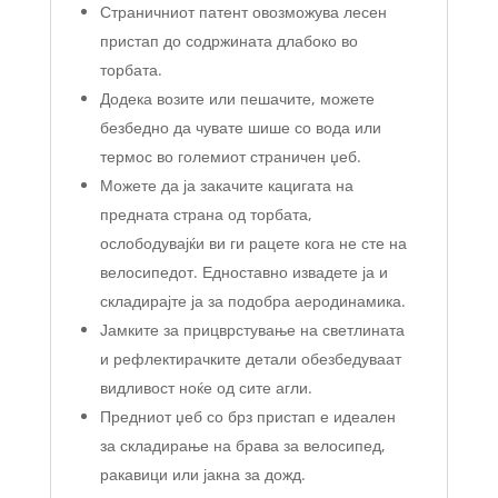
Страничниот патент овозможува лесен
пристап до содржината длабоко во
торбата.
Додека возите или пешачите, можете
безбедно да чувате шише со вода или
термос во големиот страничен џеб.
Можете да ја закачите кацигата на
предната страна од торбата,
ослободувајќи ви ги рацете кога не сте на
велосипедот. Едноставно извадете ја и
складирајте ја за подобра аеродинамика.
Јамките за прицврстување на светлината
и рефлектирачките детали обезбедуваат
видливост ноќе од сите агли.
Предниот џеб со брз пристап е идеален
за складирање на брава за велосипед,
ракавици или јакна за дожд.