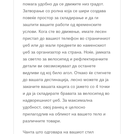
помага удобно да се движите низ градот.
Затворање со ролна која се шири создава
повеќе простор за складирање и да ги
заштити вашите работи од временските
услови. Кога сте во движење, имате лесен
пристап до вашиот телефон во страничниот
џеб или до мали предмети во наменскиот
џеб за организатор на страна. Ноќе, јамката
за светло за велосипед и рефлектирачките
детали ви овозможуваат да останете
видливи од кој било агол. Откако ќе стигнете
до вашата дестинација, лесно можете да ја
закачите вашата кацига со јажето со 4 точки
и да ја складирате бравата за велосипед во
надворешниот џеб. За максимална
удобност, овој ранец е целосно
прилагодлив на обликот на вашето тело и
различните товари.
Чанта што одговара на вашиот стил