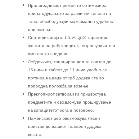
Прилагодливиот ремен го оптимизира
прилагодувањето за различни типови на
тело, обезбедувајќи максимална удобност
при возење.
Сертификацијата bluesign® гарантира
заштита на работниците, потрошувачите и
животната средина.
Лебдечкиот, тапациран дел за лаптоп до
16 инчи и таблет до 11 инчи удобно се
потпира на вашиот грб додека сте во
природна положба за возење.
Преклопниот затворач ги прицврстува
предметите и овозможува проширување
на капацитетот кога е потребно.
Наменскиот џеб овозможува лесен
пристап до вашиот телефон додека
возите.