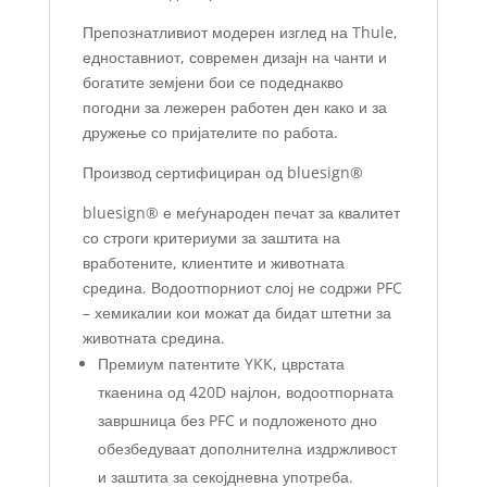
Препознатливиот модерен изглед на Thule,
едноставниот, современ дизајн на чанти и
богатите земјени бои се подеднакво
погодни за лежерен работен ден како и за
дружење со пријателите по работа.
Производ сертифициран од bluesign®
bluesign® е меѓународен печат за квалитет
со строги критериуми за заштита на
вработените, клиентите и животната
средина. Водоотпорниот слој не содржи PFC
– хемикалии кои можат да бидат штетни за
животната средина.
Премиум патентите YKK, цврстата
ткаенина од 420D најлон, водоотпорната
завршница без PFC и подложеното дно
обезбедуваат дополнителна издржливост
и заштита за секојдневна употреба.