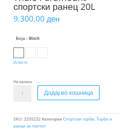
спортски ранец 20L
9.300,00
ден
Боја
: Black
Black
Nutria
Soft Green
Исчисти
На залиха
Thule
Додај во кошница
Paramount
спортски
ранец
20L
SKU:
3205232
Категории
Спортски торби
,
Торби и
количина
ранци за лаптоп