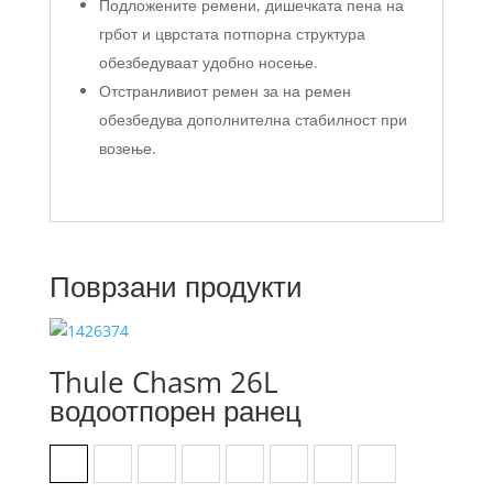
Подложените ремени, дишечката пена на
грбот и цврстата потпорна структура
обезбедуваат удобно носење.
Отстранливиот ремен за на ремен
обезбедува дополнителна стабилност при
возење.
Поврзани продукти
Thule Chasm 26L
водоотпорен ранец
Black
Dark Blue
Deep Khaki
Golden
Olivine green
Pont
Soft Beige
Soft Blue