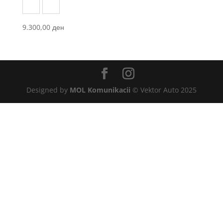
Black
Carbon blue
9.300,00
ден
Designed by
MOL Komunikacii
© Vektor Auto 2025