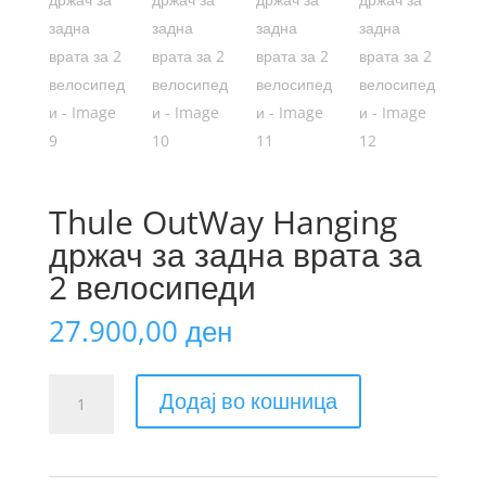
Thule OutWay Hanging
држач за задна врата за
2 велосипеди
27.900,00
ден
Thule
Додај во кошница
OutWay
Hanging
држач
за