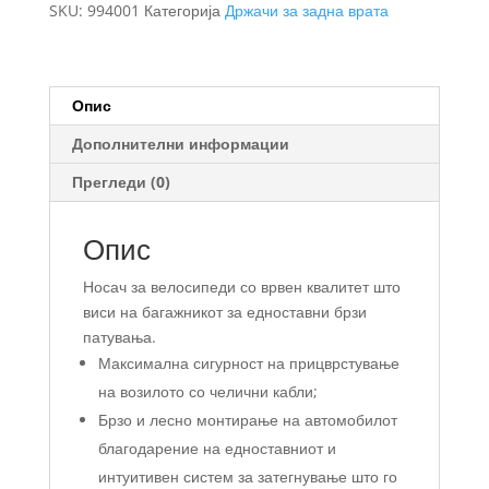
SKU:
994001
Категорија
Држачи за задна врата
задна
врата
за
2
Опис
велосипеди
Дополнителни информации
количина
Прегледи (0)
Опис
Носач за велосипеди со врвен квалитет што
виси на багажникот за едноставни брзи
патувања.
Максимална сигурност на прицврстување
на возилото со челични кабли;
Брзо и лесно монтирање на автомобилот
благодарение на едноставниот и
интуитивен систем за затегнување што го