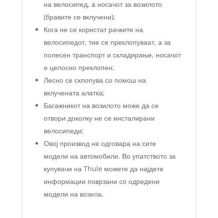
на велосипед, а носачот за возилото
(бравите се вклучени);
Кога не се користат рачките на
велосипедот, тие се преклопуваат, а за
полесен транспорт и складирање, носачот
е целосно преклопен;
Лесно се склопува со помош на
вклучената алатка;
Багажникот на возилото може да се
отвори доколку не се инсталирани
велосипеди;
Овој производ не одговара на сите
модели на автомобили. Во упатството за
купувачи на Thule можете да најдете
информации поврзани со одредени
модели на возила.