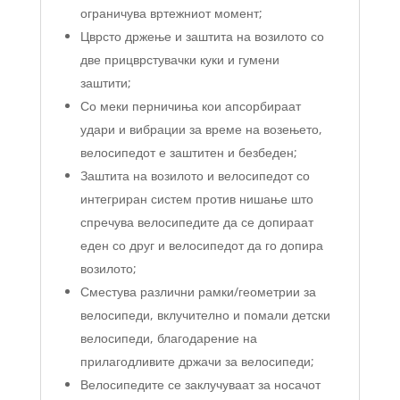
ограничува вртежниот момент;
Цврсто држење и заштита на возилото со
две прицврстувачки куки и гумени
заштити;
Со меки перничиња кои апсорбираат
удари и вибрации за време на возењето,
велосипедот е заштитен и безбеден;
Заштита на возилото и велосипедот со
интегриран систем против нишање што
спречува велосипедите да се допираат
еден со друг и велосипедот да го допира
возилото;
Сместува различни рамки/геометрии за
велосипеди, вклучително и помали детски
велосипеди, благодарение на
прилагодливите држачи за велосипеди;
Велосипедите се заклучуваат за носачот