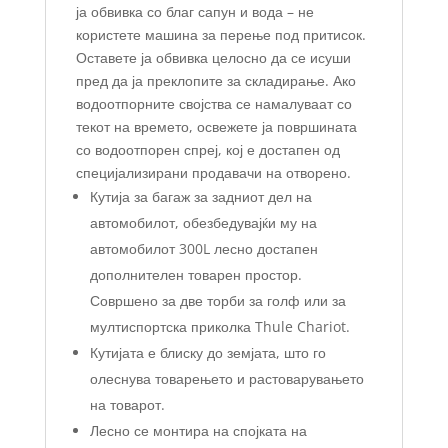
ја обвивка со благ сапун и вода – не
користете машина за перење под притисок.
Оставете ја обвивка целосно да се исуши
пред да ја преклопите за складирање. Ако
водоотпорните својства се намалуваат со
текот на времето, освежете ја површината
со водоотпорен спреј, кој е достапен од
специјализирани продавачи на отворено.
Кутија за багаж за задниот дел на
автомобилот, обезбедувајќи му на
автомобилот 300L лесно достапен
дополнителен товарен простор.
Совршено за две торби за голф или за
мултиспортска приколка Thule Chariot.
Кутијата е блиску до земјата, што го
олеснува товарењето и растоварувањето
на товарот.
Лесно се монтира на спојката на