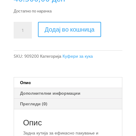
Достапно по нарачка
Thule
Додај во кошница
Onto
2
куфер
за
SKU:
909200
Категорија
Куфери за кука
кука
за
држач
Thule
Опис
EasyFold
Дополнителни информации
3
количина
Прегледи (0)
Опис
Задна кутија за ефикасно пакување и