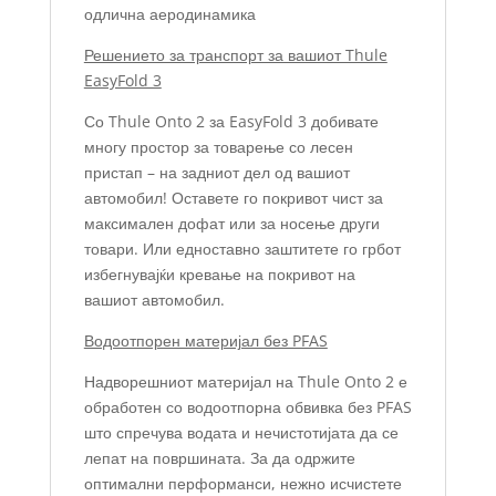
одлична аеродинамика
Решението за транспорт за вашиот Thule
EasyFold 3
Со Thule Onto 2 за EasyFold 3 добивате
многу простор за товарење со лесен
пристап – на задниот дел од вашиот
автомобил! Оставете го покривот чист за
максимален дофат или за носење други
товари. Или едноставно заштитете го грбот
избегнувајќи кревање на покривот на
вашиот автомобил.
Водоотпорен материјал без PFAS
Надворешниот материјал на Thule Onto 2 е
обработен со водоотпорна обвивка без PFAS
што спречува водата и нечистотијата да се
лепат на површината. За да одржите
оптимални перформанси, нежно исчистете