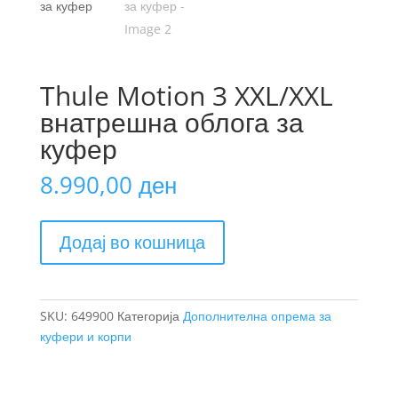
Thule Motion 3 XXL/XXL
внатрешна облога за
куфер
8.990,00
ден
Thule
Додај во кошница
Motion
3
XXL/XXL
внатрешна
SKU:
649900
Категорија
Дополнителна опрема за
облога
куфери и корпи
за
куфер
количина