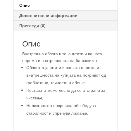
Опис
Дополнителни информации
Прегледи (0)
Опис
Внатрешна облога што ја штити и вашата
опрема и внатрешноста на багажникот.
Облогата ја штити и вашата опрема и
внатрешноста на кутијата на покривот од
гребнатини, течности и абење;
Поставата може лесно да се отстрани за
чистење;
Нелизгачката површина обезбедува
стабилност и спречува лизгање.