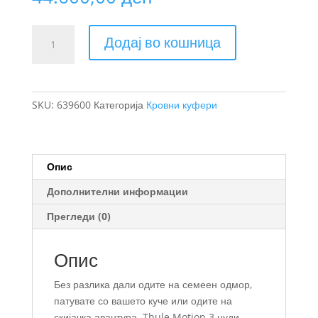
Thule
Додај во кошница
Motion
3
Sport
кровен
SKU:
639600
Категорија
Кровни куфери
куфер
количина
Опис
Дополнителни информации
Прегледи (0)
Опис
Без разлика дали одите на семеен одмор,
патувате со вашето куче или одите на
скијачка авантура, Thule Motion 3 нуди