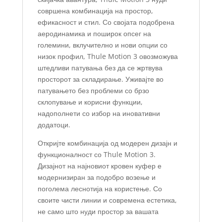
совршена комбинација на простор,
ефикасност и стил. Со својата подобрена
аеродинамика и поширок опсег на
големини, вклучително и нови опции со
низок профил, Thule Motion 3 овозможува
штедливи патувања без да се жртвува
просторот за складирање. Уживајте во
патувањето без проблеми со брзо
склопување и корисни функции,
надополнети со избор на иновативни
додатоци.
Откријте комбинација од модерен дизајн и
функционалност со Thule Motion 3.
Дизајнот на најновиот кровен куфер е
модернизиран за подобро возење и
поголема леснотија на користење. Со
своите чисти линии и современа естетика,
не само што нуди простор за вашата