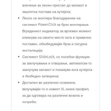
влечење за лесен пристап до капакот и
заштитна постава на кутијата;
Лесно се монтира благодарение на
системот PowerClick за брзо монтирање.
Вградениот индикатор за вртежен момент
кликнува на своето место кога е правилно
поставен, обезбедувајќи брза и сигурна
инсталација;
Системот SlideLock, со посебни функции
за заклучување и отворање, автоматски го
заклучува капакот и покажува кога кутијата
е безбедно затворена;
Достапен во различни големини,
вклучувајќи го и новиот XL низок профил,
за да одговара на различни возила и
потреби;