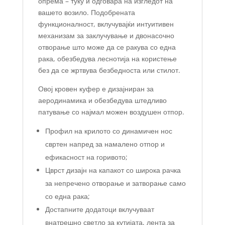
опрема – туку и одговара на изгледот на
вашето возило. Подобрената
функционалност, вклучувајќи интуитивен
механизам за заклучување и двонасочно
отворање што може да се ракува со една
рака, обезбедува леснотија на користење
без да се жртвува безбедноста или стилот.
Овој кровен куфер е дизајниран за
аеродинамика и обезбедува штедливо
патување со најмал можен воздушен отпор.
Профил на крилото со динамичен нос
свртен напред за намалено отпор и
ефикасност на горивото;
Цврст дизајн на капакот со широка рачка
за непречено отворање и затворање само
со една рака;
Достапните додатоци вклучуваат
внатрешно светло за кутијата, лента за