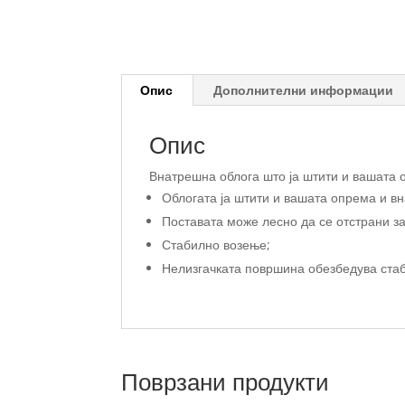
Опис
Дополнителни информации
Опис
Внатрешна облога што ја штити и вашата 
Облогата ја штити и вашата опрема и вн
Поставата може лесно да се отстрани з
Стабилно возење;
Нелизгачката површина обезбедува стаб
Поврзани продукти