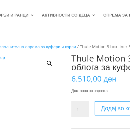
ОРБИ И РАНЦИ
АКТИВНОСТИ СО ДЕЦА
ОПРЕМА ЗА
ополнителна опрема за куфери и корпи
/ Thule Motion 3 box liner 
Thule Motion 3
облога за куф
6.510,00
ден
Достапно по нарачка
Thule
Додај во 
Motion
3
box