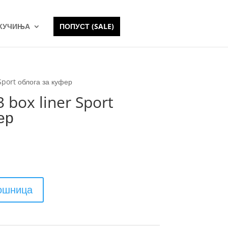
 КУЧИЊА
ПОПУСТ (SALE)
Sport облога за куфер
 box liner Sport
ер
кошница