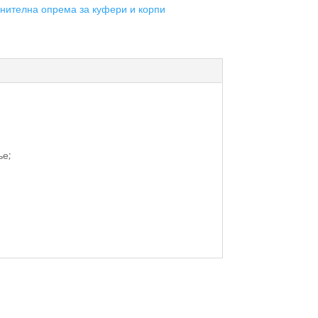
нителна опрема за куфери и корпи
ње;