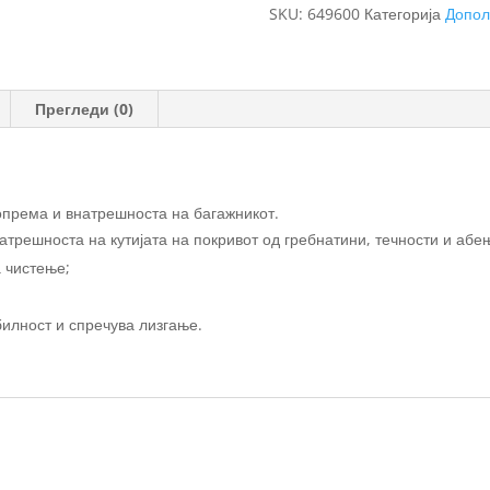
liner
SKU:
649600
Категорија
Допол
Sport
облога
за
куфер
Прегледи (0)
количина
опрема и внатрешноста на багажникот.
атрешноста на кутијата на покривот од гребнатини, течности и абе
а чистење;
илност и спречува лизгање.